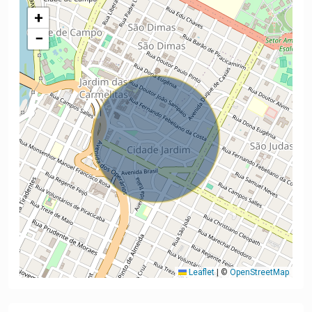
+
−
Leaflet
|
©
OpenStreetMap