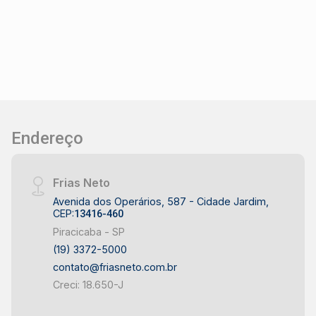
2 descobertas. Agende sua visita!
Endereço
Frias Neto
Avenida dos Operários, 587 - Cidade Jardim,
CEP:
13416-460
Piracicaba - SP
(19) 3372-5000
contato@friasneto.com.br
Creci: 18.650-J