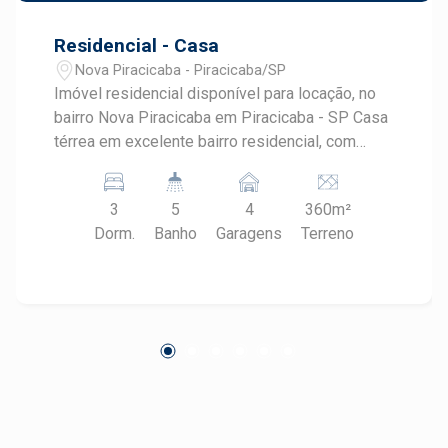
Residencial - Casa
Nova Piracicaba - Piracicaba/SP
Imóvel residencial disponível para locação, no
bairro Nova Piracicaba em Piracicaba - SP Casa
térrea em excelente bairro residencial, com
muita área verde e fácil acesso aos mais
variados comércios e serviços, através da
3
5
4
360m²
Avenida Cruzeiro do Sul. - 206,50m² de área útil;
Dorm.
Banho
Garagens
Terreno
- 3 dormitórios com armários, sendo 2 suítes
com ar condicionado; - Lavabo; - Sala de jantar
voltada para a área de lazer; - Sala de TV com ar
condicionado; - Cozinha planejada com cooktop,
coifa e passa prato; - Despensa; - Área de
serviço com armários; - Área de lazer com
piscina, espaço gourmet com churrasqueira,
forno e banheiro; - Portão eletrônico; - Cerca
elétrica e câmeras; - 4 vagas de garagem sendo