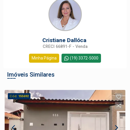
Cristiane Dallóca
CRECI 66891-F - Venda
Minha Página
(19) 3372-5000
Imóveis Similares
Cód.
155692