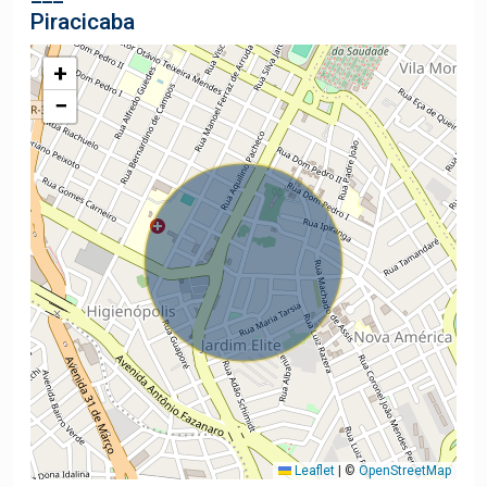
Piracicaba
+
−
Leaflet
|
©
OpenStreetMap