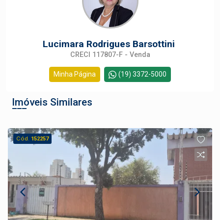
Lucimara Rodrigues Barsottini
CRECI 117807-F - Venda
Minha Página
(19) 3372-5000
Imóveis Similares
Cód.
152257