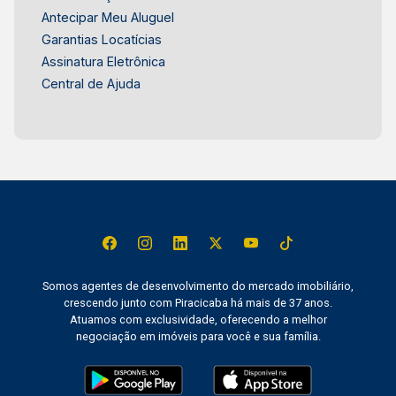
no mercado imobiliário de Piracicaba. Agende
Antecipar Meu Aluguel
sua visita.
Garantias Locatícias
Assinatura Eletrônica
Central de Ajuda
Somos agentes de desenvolvimento do mercado imobiliário,
crescendo junto com Piracicaba há mais de 37 anos.
Atuamos com exclusividade, oferecendo a melhor
negociação em imóveis para você e sua família.