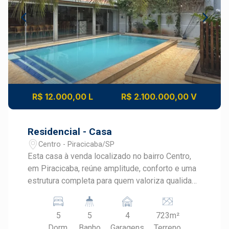
R$ 12.000,00 L
R$ 2.100.000,00 V
Residencial - Casa
Centro - Piracicaba/SP
Esta casa à venda localizado no bairro Centro,
em Piracicaba, reúne amplitude, conforto e uma
estrutura completa para quem valoriza qualidade
de vida. Com ambientes bem distribuídos,
amplo terreno e excelente área de lazer, o
5
5
4
723m²
imóvel oferece o equilíbrio ideal entre
Dorm.
Banho
Garagens
Terreno