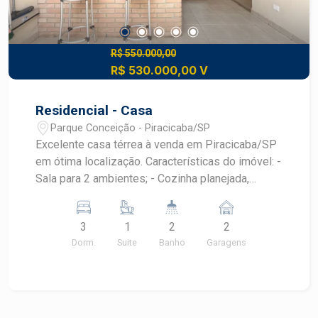
R$ 550.000,00
R$ 530.000,00 V
Residencial - Casa
Parque Conceição - Piracicaba/SP
Excelente casa térrea à venda em Piracicaba/SP
em ótima localização. Características do imóvel: -
Sala para 2 ambientes; - Cozinha planejada,
cooktop e forno; - 3 dormitórios, sendo 1 suíte
com armários embutidos; - 1 banheiro social
3
1
2
2
completo; - Área de serviço coberta e com
Dorm.
Suite
Banho
Garagens
despensa; - Espaço gourmet com churrasqueira ;
- quintal; - 2 vagas de garagem cobertas. Agende
agora a sua visita com um corretor especialista.