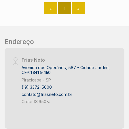
«
1
»
Endereço
Frias Neto
Avenida dos Operários, 587 - Cidade Jardim,
CEP:
13416-460
Piracicaba - SP
(19) 3372-5000
contato@friasneto.com.br
Creci: 18.650-J