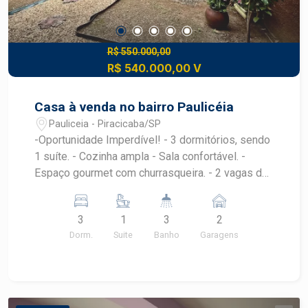
R$ 550.000,00
R$ 540.000,00 V
Casa à venda no bairro Paulicéia
Pauliceia - Piracicaba/SP
-Oportunidade Imperdível! - 3 dormitórios, sendo
1 suíte. - Cozinha ampla - Sala confortável. -
Espaço gourmet com churrasqueira. - 2 vagas de
garagem. - Ambientes bem iluminados e
ventilados.
3
1
3
2
Dorm.
Suite
Banho
Garagens