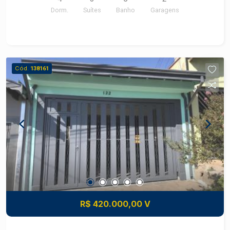
Dorm.
Suítes
Banho
Garagens
Cód.
138161
R$ 420.000,00 V