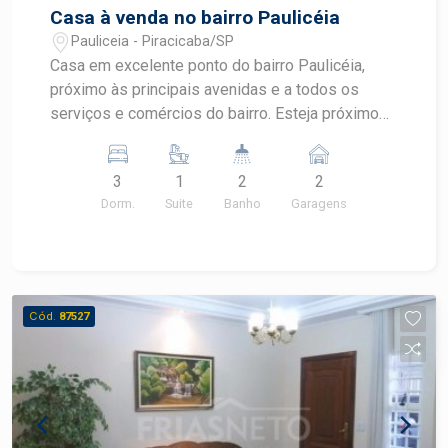
Casa à venda no bairro Paulicéia
Pauliceia - Piracicaba/SP
Casa em excelente ponto do bairro Paulicéia,
próximo às principais avenidas e a todos os
serviços e comércios do bairro. Esteja próximo
às avenidas Dr. Edgar João Conceição, São Paulo,
a poucos metros do Sam`s Club, Panobianco
3
1
2
2
Academia, Fuggi Sorvetes, entre outros. - 170m²
Dorm.
Suite
Banho
Garagens
de área útil; - 3 dormitórios, sendo 1 suíte; - Sala
de estar; - Cozinha; - Lavanderia; - Quintal com
cozinha externa; - 2 vagas de garagem.
Observação: Aceita financiamento e FGTS.
Construa o seu futuro com quem é agente de
Cód.
87527
desenvolvimento do mercado imobiliário de
Piracicaba. Agende sua visita!