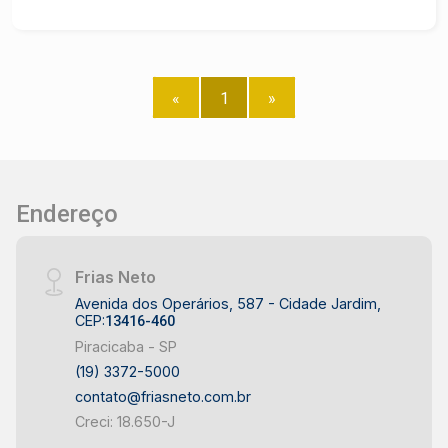
Lavanderia; - 2 dormitórios, sendo 1 suíte, todos
com armários embutidos; - 1 quarto de despejo e
1 banheiro. Observação: Aceita financiamento e
FGTS. Construa o seu futuro com quem é agente
«
1
»
de desenvolvimento do mercado imobiliário de
Piracicaba. Agende sua visita!
Endereço
Frias Neto
Avenida dos Operários, 587 - Cidade Jardim,
CEP:
13416-460
Piracicaba - SP
(19) 3372-5000
contato@friasneto.com.br
Creci: 18.650-J