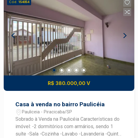
Cód.
154054
R$ 380.000,00 V
Casa à venda no bairro Paulicéia
Pauliceia - Piracicaba/SP
Sobrado à Venda na Paulicéia Características do
imóvel: -2 dormitórios com armários, sendo 1
suíte -Sala -Cozinha -Lavabo -Lavanderia -Quintal