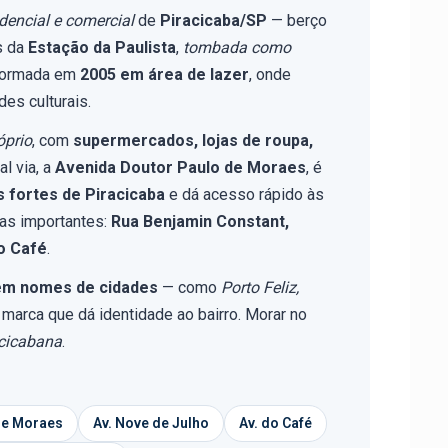
idencial e comercial
de
Piracicaba/SP
— berço
s da
Estação da Paulista
,
tombada como
formada em
2005 em área de lazer
, onde
es culturais.
óprio
, com
supermercados, lojas de roupa,
al via, a
Avenida Doutor Paulo de Moraes
, é
 fortes de Piracicaba
e dá acesso rápido às
ias importantes:
Rua Benjamin Constant,
o Café
.
êm nomes de cidades
— como
Porto Feliz,
marca que dá identidade ao bairro. Morar no
acicabana
.
 de Moraes
Av. Nove de Julho
Av. do Café