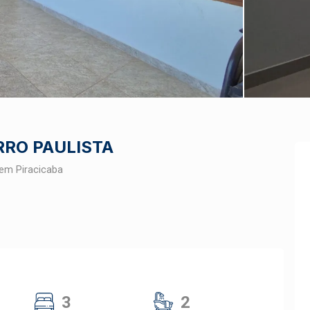
RRO PAULISTA
em Piracicaba
3
2