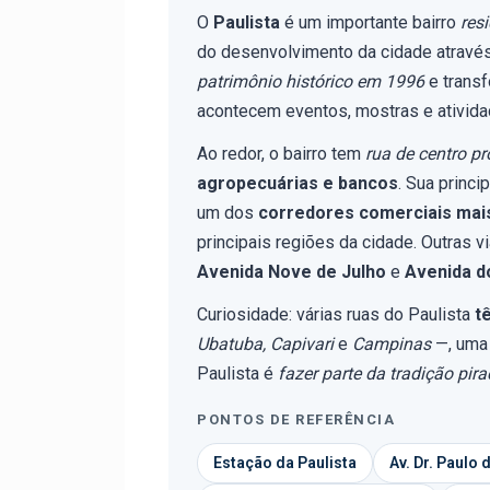
O
Paulista
é um importante bairro
res
do desenvolvimento da cidade atravé
patrimônio histórico em 1996
e trans
acontecem eventos, mostras e atividad
Ao redor, o bairro tem
rua de centro pr
agropecuárias e bancos
. Sua princip
um dos
corredores comerciais mais
principais regiões da cidade. Outras v
Avenida Nove de Julho
e
Avenida d
Curiosidade: várias ruas do Paulista
t
Ubatuba, Capivari
e
Campinas
—, uma 
Paulista é
fazer parte da tradição pir
PONTOS DE REFERÊNCIA
Estação da Paulista
Av. Dr. Paulo