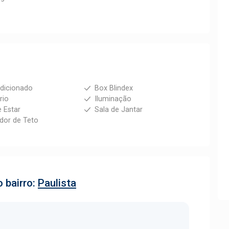
dicionado
Box Blindex
rio
Iluminação
e Estar
Sala de Jantar
ador de Teto
 bairro:
Paulista