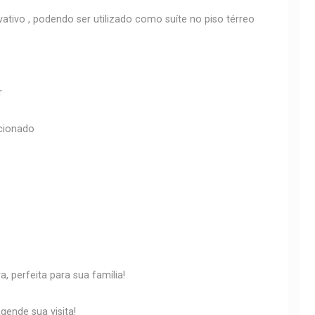
vativo , podendo ser utilizado como suíte no piso térreo
r
icionado
, perfeita para sua família!
ende sua visita!