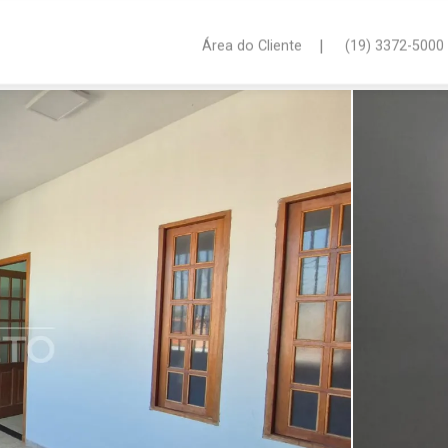
|
Área do Cliente
(19) 3372-5000