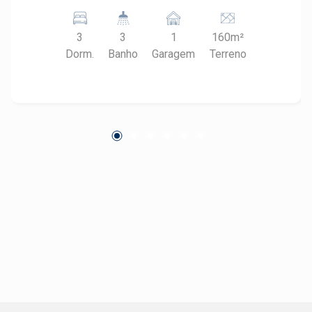
de comércios e serviços. Fique próximo ao
Supermercado Scarpim, Patetas Lanches,
3
3
1
160m²
Panificadora do Oriente, entre outros. Possui
Dorm.
Banho
Garagem
Terreno
fácil acesso às áreas centrais da cidade através
da Avenida Edne Rontani Bassete. - 137m² de
área útil; - 3 dormitórios, sendo 1 suíte; - Sala 2
ambientes; - Cozinha; - Área de serviço; -
Espaço gourmet com churrasqueira e pequeno
quintal; - Edícula com escritório; - 1 dormitório; -
Banheiro; - Sala; - 1 vaga de garagem. Construa
o seu futuro com quem é agente de
desenvolvimento do mercado imobiliário de
Piracicaba. Agende sua visita!