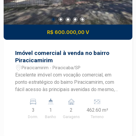
R$ 600.000,00 V
Imóvel comercial à venda no bairro
Piracicamirim
Piracicamirim - Piracicaba/SP
Excelente imóvel com vocação comercial, em
ponto estratégico do bairro Piracicamirim, com
fácil acesso às principais avenidas do mesmo,
Piracicamirim e Alberto Vollet Sachs, além de
estar a poucos metros da Avenida
3
1
2
462.60 m²
Independência. - 110m² de área útil; - Sala; -
Dorm.
Banho
Garagens
Terreno
Cozinha; - 3 dormitórios; - Banheiro social; -
Amplo quintal. Agende sua visita com um corretor
especialista!