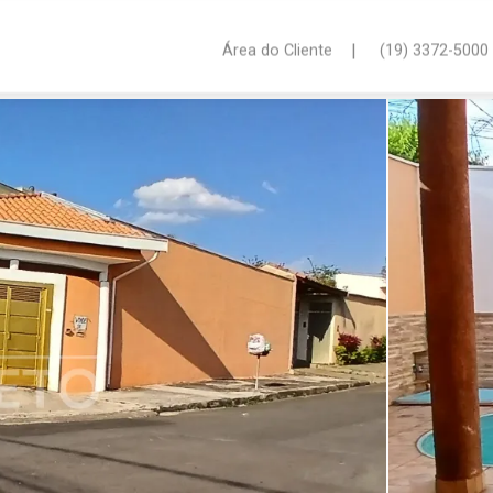
|
Área do Cliente
(19) 3372-5000