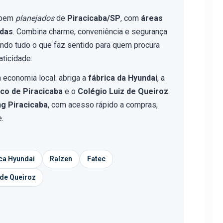
 bem
planejados
de
Piracicaba/SP
, com
áreas
adas
. Combina charme, conveniência e segurança
ndo tudo o que faz sentido para quem procura
aticidade.
economia local: abriga a
fábrica da Hyundai
, a
co de Piracicaba
e o
Colégio Luiz de Queiroz
.
ng Piracicaba
, com acesso rápido a compras,
e.
ca Hyundai
Raízen
Fatec
 de Queiroz