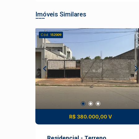
Imóveis Similares
Cód.
152009
R$ 380.000,00 V
Residencial - Terreno