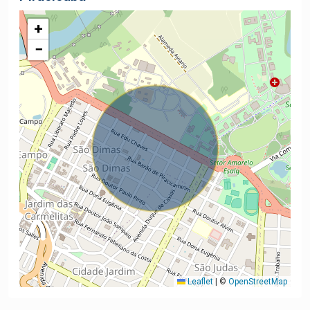
+
−
Leaflet
|
©
OpenStreetMap