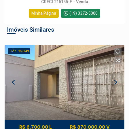
CRECI 215155-F - Venda
Minha Página
(19) 3372-5000
Imóveis Similares
Cód.
155249
R$ 6.700,00 L
R$ 870.000,00 V