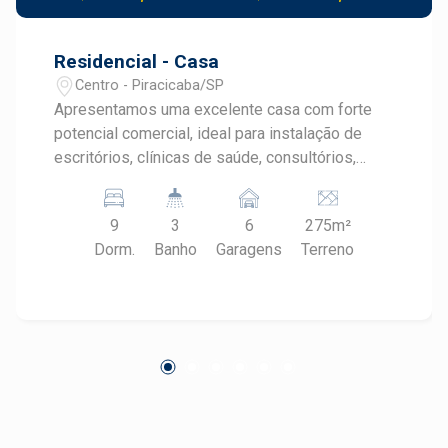
Residencial - Casa
Centro - Piracicaba/SP
Apresentamos uma excelente casa com forte
potencial comercial, ideal para instalação de
escritórios, clínicas de saúde, consultórios,
coworkings ou lojas. Destaques do Imóvel: 09
salas amplas e bem distribuídas, perfeitas para
9
3
6
275m²
diversos tipos de uso profissional ( algumas
Dorm.
Banho
Garagens
Terreno
salas ja com ar condicionado ) 02 cozinhas, que
podem ser adaptadas para copa ou área de
apoio; 03 banheiros, garantindo conforto e
funcionalidade para equipes e clientes; 05
vagas de estacionamento (com possibilidade
de adaptação para mais); Fachada imponente
com 11 metros de frente, proporcionando
grande visibilidade e valorizando a imagem do
seu negócio. Localização estratégica com fácil