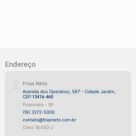
acesso e excelente fluxo de pessoas e
veículos, favorecendo ainda mais o uso
comercial. Não perca esta oportunidade de
instalar seu negócio em um imóvel versátil,
funcional e com grande apelo visual! Agende
sua visita !
Endereço
Frias Neto
Avenida dos Operários, 587 - Cidade Jardim,
CEP:
13416-460
Piracicaba - SP
(19) 3372-5000
contato@friasneto.com.br
Creci: 18.650-J