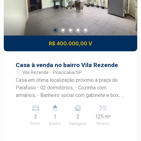
R$ 400.000,00 V
Casa à venda no bairro Vila Rezende
Vila Rezende - Piracicaba/SP
Casa em ótima localização próximo a praça do
Parafuso - 02 dormitórios, - Cozinha com
armários, - Banheiro social com gabinete e box, -
área de serviço coberta. - 02 vagas sendo 1
coberta outra descoberta, entrada lateral. - Área
2
1
2
125 m²
externa com banheiro e quarto de despejo.
Dorm.
Banho
Garagens
Terreno