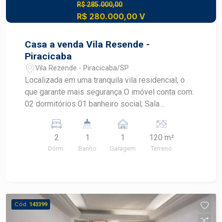
R$ 285.000,00
R$ 280.000,00 V
Casa a venda Vila Resende -
Piracicaba
Vila Rezende - Piracicaba/SP
Localizada em uma tranquila vila residencial, o
que garante mais segurança O imóvel conta com:
02 dormitórios 01 banheiro social; Sala
aconchegante Cozinha com copa, garantindo mais
espaço Lavanderia coberta; Quintal privativo Vaga
2
1
1
120 m²
de garagem para 01 carro e 01 moto, com acesso
Dorm.
Banho
Garagem
Terreno
direto pela vila. Construa seu futuro com quem é
agente de desenvolvimento do mercado
imobiliário de Piracicaba. Agende sua visita.
#Blackfrias
Cód.
143399