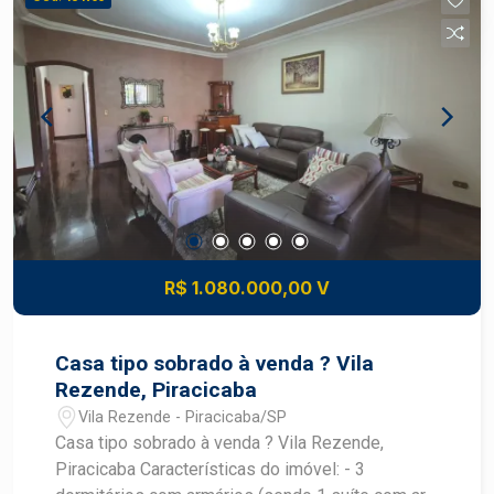
com churrasqueira, pia de apoio e banheiro
externo. -Infraestrutura e Diferenciais 4 vagas de
garagem, sendo 2 descobertas. Portão
eletrônico. Ambientes planejados. Integração
perfeita entre área social e lazer. Estuda permuta
com apartamento de menor valor. **Construa seu
futuro com quem é agente de desenvolvimento
do mercado imobiliário de Piracicaba. Agende
sua visita.**
R$ 1.080.000,00 V
Casa tipo sobrado à venda ? Vila
Rezende, Piracicaba
Vila Rezende - Piracicaba/SP
Casa tipo sobrado à venda ? Vila Rezende,
Piracicaba Características do imóvel: - 3