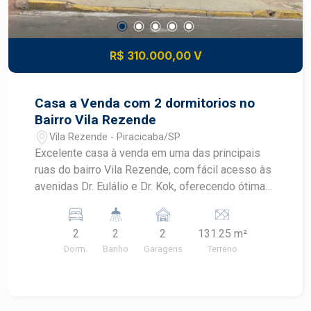
R$ 310.000,00 V
Casa a Venda com 2 dormitorios no
Bairro Vila Rezende
Vila Rezende - Piracicaba/SP
Excelente casa à venda em uma das principais
ruas do bairro Vila Rezende, com fácil acesso às
avenidas Dr. Eulálio e Dr. Kok, oferecendo ótima
infraestrutura em comércios e serviços a poucos
metros de distância. - 96,24m² de área útil; - Sala;
2
2
2
131.25 m²
- 2 dormitórios, sendo 1 suíte com gabinete e
Dorm.
Banho
Garagens
Terreno
box em blindex; - Cozinha com gabinete; -
Banheiro social; - Lavanderia coberta; - Quintal; -
2 vagas de garagem. !