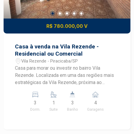
R$ 780.000,00 V
Casa à venda na Vila Rezende -
Residencial ou Comercial
Vila Rezende - Piracicaba/SP
Casa para morar ou investir no bairro Vila
Rezende. Localizada em uma das regiões mais
estratégicas da Vila Rezende, próxima ao
tradicional Hospital dos Fornecedores de Cana, a
casa oferece excelente visibilidade, fácil acesso
3
1
3
4
e grande potencial para clínicas, consultórios,
Dorm.
Suite
Banho
Garagens
escritórios, coworkings, sedes empresariais ou
prestação de serviços em geral. O imóvel foi
completamente repaginado, recebendo
acabamentos atualizados e melhorias que