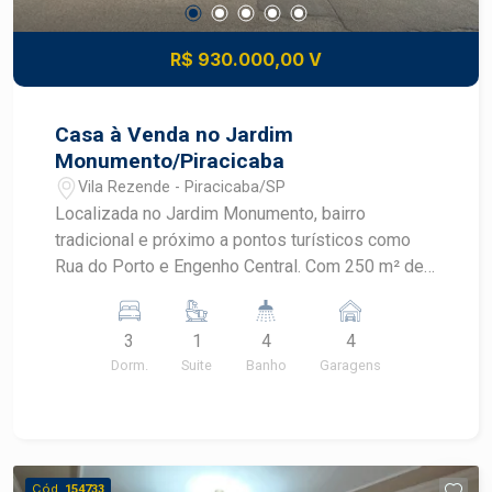
em uma localização estratégica na Vila Rezende.
R$ 930.000,00 V
Casa à Venda no Jardim
Monumento/Piracicaba
Vila Rezende - Piracicaba/SP
Localizada no Jardim Monumento, bairro
tradicional e próximo a pontos turísticos como
Rua do Porto e Engenho Central. Com 250 m² de
terreno e 316 m² de construção, o imóvel é ideal
para quem busca espaço amplo e bem
3
1
4
4
distribuído. -Piso Superior: Sala com varanda. 3
Dorm.
Suite
Banho
Garagens
dormitórios planejados, sendo 1 suíte com
sacada, closed, hidromassagem e ar-
condicionado Banheiro social. -Piso Inferior:
Ampla sala para dois ambientes. Lavabo. Cozinha
planejada. Dormitório adicional. Espaço gourmet
Cód.
154733