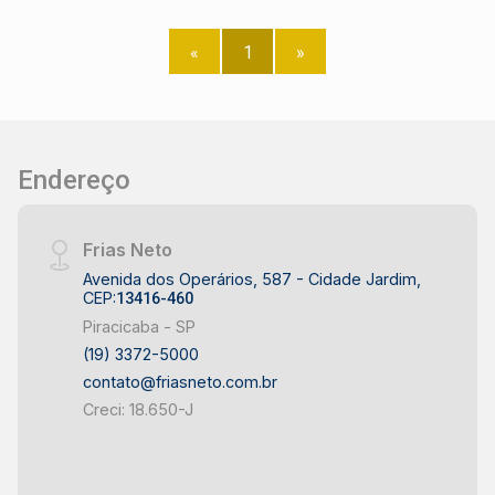
«
1
»
Endereço
Frias Neto
Avenida dos Operários, 587 - Cidade Jardim,
CEP:
13416-460
Piracicaba - SP
(19) 3372-5000
contato@friasneto.com.br
Creci: 18.650-J