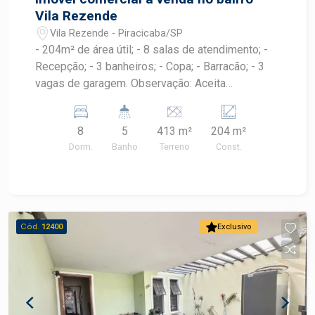
Vila Rezende
Vila Rezende - Piracicaba/SP
- 204m² de área útil; - 8 salas de atendimento; -
Recepção; - 3 banheiros; - Copa; - Barracão; - 3
vagas de garagem. Observação: Aceita
financiamento. Construa o seu futuro com quem é
agente de desenvolvimento do mercado
8
5
413 m²
204 m²
imobiliário de Piracicaba. Agende sua visita!
Dorm.
Banho
Terreno
Const.
Cód.
12400
Exclusivo