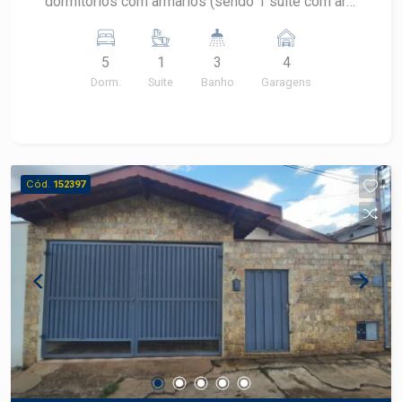
dormitórios com armários (sendo 1 suíte com ar-
condicionado e terraço para o quintal) - Sala
ampla com terraço - Sala de jantar com ar-
5
1
3
4
condicionado integrada à cozinha - Cozinha com
Dorm.
Suite
Banho
Garagens
armários - Banheiro completo - 1 dormitório
adicional (usado como sala de TV) - Lavanderia
com quarto de apoio - Despensa Área externa: -
Amplo quintal arborizado com árvores frutíferas -
Área gourmet - Banheiro externo - 2 quartos de
Cód.
152397
despejo Diferenciais: - Bairro tradicional com
excelente infraestrutura - Próximo a comércios,
escolas e com fácil mobilidade Conforto,
funcionalidade e lazer reunidos em um só imóvel.
Agende sua visita!