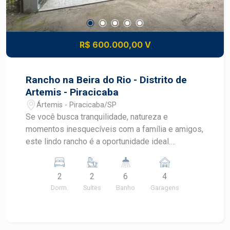
R$ 600.000,00 V
Rancho na Beira do Rio - Distrito de
Artemis - Piracicaba
Ártemis - Piracicaba/SP
Se você busca tranquilidade, natureza e
momentos inesquecíveis com a família e amigos,
este lindo rancho é a oportunidade ideal.
Localizado no charmoso distrito de Ártemis, o
imóvel está de frente para o maravilhoso Rio
2
2
6
4
Piracicaba, oferecendo uma vista privilegiada e
Dorm.
Suítes
Banho
Garagens
contato direto com a natureza. O rancho conta
com deck privativo no rio, perfeito para
contemplar o pôr do sol, pescar ou simplesmente
relaxar. -Características do imóvel: 2 suítes