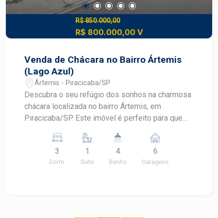
R$ 850.000,00
R$ 800.000,00 V
Venda de Chácara no Bairro Ártemis
(Lago Azul)
Ártemis - Piracicaba/SP
Descubra o seu refúgio dos sonhos na charmosa
chácara localizada no bairro Ártemis, em
Piracicaba/SP. Este imóvel é perfeito para quem
busca conforto, tranquilidade e espaço para toda
a família. Com uma área de 1.032,00 m² de
3
1
4
6
terreno, todo murado e 450,00 m² de construção,
Dorm.
Suite
Banho
Garagens
com ambientes iluminados e bem distribuídos. -
3 amplos dormitórios, proporcionando conforto e
privacidade. - 6 vagas de garagem, garantindo
espaço para seus veículos e visitantes. -
Localização privilegiada no bairro Ártemis,