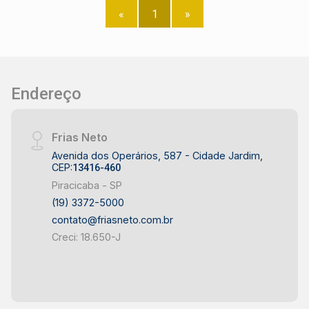
conhecido por sua tranquilidade e áreas verdes. -
«
1
»
Ideal para famílias que buscam um ambiente
seguro e acolhedor. - Amplo quintal para lazer,
com espaço para piscina, churrasqueira e muito
mais. Entre em contato para saber mais sobre as
condições de venda. Esta é uma oportunidade
Endereço
imperdível para adquirir ou alugar um imóvel que
proporciona qualidade de vida e conforto. Agende
Frias Neto
sua visita e venha conhecer esta chácara que
pode ser o lar que você sempre sonhou!
Avenida dos Operários, 587 - Cidade Jardim,
CEP:
13416-460
Piracicaba - SP
(19) 3372-5000
contato@friasneto.com.br
Creci: 18.650-J