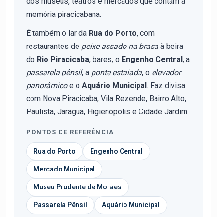
dos museus, teatros e mercados que contam a
memória piracicabana.
É também o lar da
Rua do Porto
, com
restaurantes de
peixe assado na brasa
à beira
do
Rio Piracicaba
, bares, o
Engenho Central
, a
passarela pênsil
, a
ponte estaiada
, o
elevador
panorâmico
e o
Aquário Municipal
. Faz divisa
com Nova Piracicaba, Vila Rezende, Bairro Alto,
Paulista, Jaraguá, Higienópolis e Cidade Jardim.
PONTOS DE REFERÊNCIA
Rua do Porto
Engenho Central
Mercado Municipal
Museu Prudente de Moraes
Passarela Pênsil
Aquário Municipal