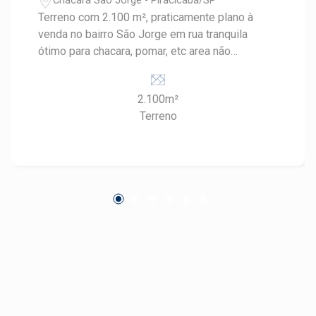
Chácara São Jorge - Piracicaba/SP
Terreno com 2.100 m², praticamente plano à
venda no bairro São Jorge em rua tranquila
ótimo para chacara, pomar, etc area não
edificável (app) (assimétrico, em forma de `L`
com 20 metros de frente)
2.100m²
Terreno