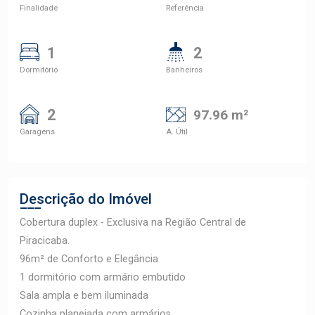
Finalidade
Referência
1
2
Dormitório
Banheiros
2
97.96 m²
Garagens
A. Útil
Descrição do Imóvel
Cobertura duplex - Exclusiva na Região Central de
Piracicaba.
96m² de Conforto e Elegância
1 dormitório com armário embutido
Sala ampla e bem iluminada
Cozinha planejada com armários