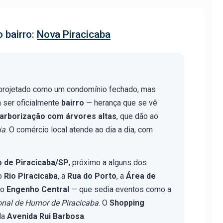
 bairro:
Nova Piracicaba
 projetado como um condomínio fechado, mas
 ser oficialmente
bairro
— herança que se vê
arborização com árvores altas
, que dão ao
ia
. O comércio local atende ao dia a dia, com
o de Piracicaba/SP
, próximo a alguns dos
 o
Rio Piracicaba
, a
Rua do Porto
, a
Área de
 o
Engenho Central
— que sedia eventos como a
onal de Humor de Piracicaba
. O
Shopping
la
Avenida Rui Barbosa
.