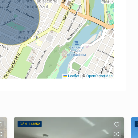
Leaflet
|
©
OpenStreetMap
Cód.
143852