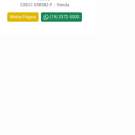
CRECI 038382-F - Venda
Minha Página
(19) 3372-5000