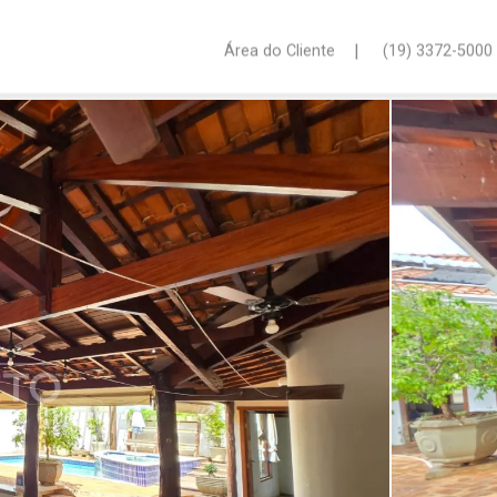
|
Área do Cliente
(19) 3372-5000