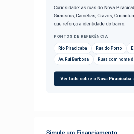
Curiosidade: as ruas do Nova Piracic
Girassóis, Camélias, Cravos, Crisânte
que reforça a identidade do bairro.
PONTOS DE REFERÊNCIA
Rio Piracicaba
Rua do Porto
E
Av. Rui Barbosa
Ruas com nome de
Ver tudo sobre o Nova Piracicaba ›
Simule um Financiamento