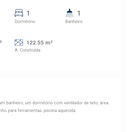
1
1
Dormitório
Banheiro
²
122.55 m²
A. Construída
 um banheiro, um dormitório com ventilador de teto, área
nho para ferramentas, piscina aquecida.