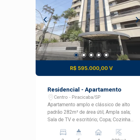
R$ 595.000,00 V
Residencial - Apartamento
Centro - Piracicaba/SP
Apartamento amplo e clássico de alto
padrão 282m² de área útil; Ampla sala;
Sala de TV e escritório; Copa; Cozinha
com armários; Despensa; Banheiro e
quarto de serviço; 3 suítes completas;