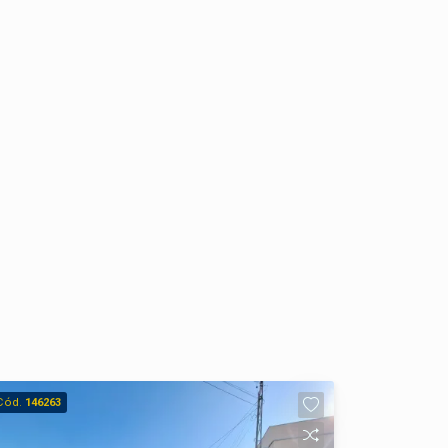
Cód.
146263