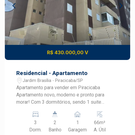
R$ 430.000,00 V
Residencial - Apartamento
Jardim Brasília - Piracicaba/SP
Apartamento para vender em Piracicaba
Apartamento novo, moderno e pronto para
morar! Com 3 dormitórios, sendo 1 suite
equipada com armários planejados e ar-
condicionado, outro dormitorio com ar-
3
2
1
66m²
condicionado e bancada para escritório, o
Dorm.
Banho
Garagem
A. Útil
imóvel oferece conforto e praticidade para toda