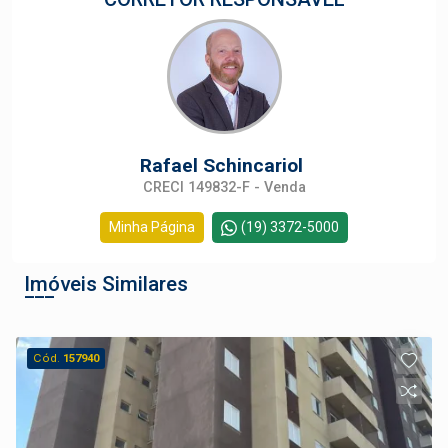
Rafael Schincariol
CRECI 149832-F - Venda
Minha Página
(19) 3372-5000
Imóveis Similares
Cód.
157940