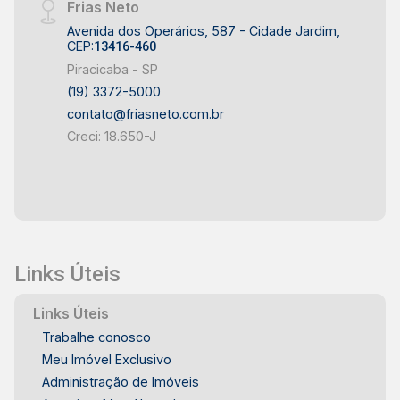
Frias Neto
o edifício oferece unidades residenciais que
Avenida dos Operários, 587 - Cidade Jardim,
combinam conforto e funcionalidade. Sua
CEP:
13416-460
localização estratégica no bairro proporciona
Piracicaba - SP
fácil acesso a serviços, comércios e áreas de
(19) 3372-5000
lazer, fazendo dele uma excelente opção para
contato@friasneto.com.br
quem busca qualidade de vida e conveniência
Creci: 18.650-J
em um só lugar. Agende sua visita com um
especialista Frias Neto e saiba mais!
Links Úteis
Links Úteis
Trabalhe conosco
Meu Imóvel Exclusivo
Administração de Imóveis