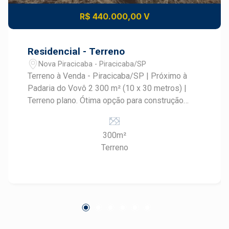
R$ 440.000,00 V
Residencial - Terreno
Nova Piracicaba - Piracicaba/SP
Terreno à Venda - Piracicaba/SP | Próximo à
Padaria do Vovô 2 300 m² (10 x 30 metros) |
Terreno plano. Ótima opção para construção
residencial ou comercial . Localização
privilegiada, em rua tranquila e próxima a
300m²
comércios Somente venda, não aceita pemuta!
Terreno
O bairro Nova Piracicaba é uma das áreas mais
nobres, seguras e valorizadas de Piracicaba.
Conhecido pelo seu perfil residencial de alto
padrão e ruas arborizadas, oferece excelente
qualidade de vida e fácil acesso a pontos
turísticos como a Rua do Porto e o Rio
Piracicaba. Infraestrutura e Lazer. O bairro