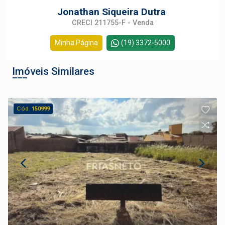
Jonathan Siqueira Dutra
CRECI 211755-F - Venda
Minha Página
(19) 3372-5000
Imóveis Similares
Cód.
150999