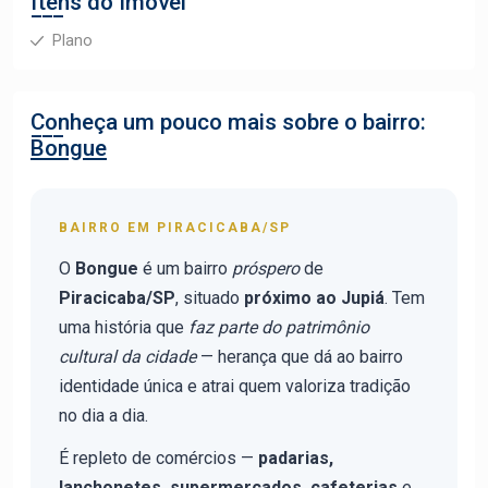
Itens do Imóvel
Plano
Conheça um pouco mais sobre o bairro:
Bongue
BAIRRO EM PIRACICABA/SP
O
Bongue
é um bairro
próspero
de
Piracicaba/SP
, situado
próximo ao Jupiá
. Tem
uma história que
faz parte do patrimônio
cultural da cidade
— herança que dá ao bairro
identidade única e atrai quem valoriza tradição
no dia a dia.
É repleto de comércios —
padarias,
lanchonetes, supermercados, cafeterias
e