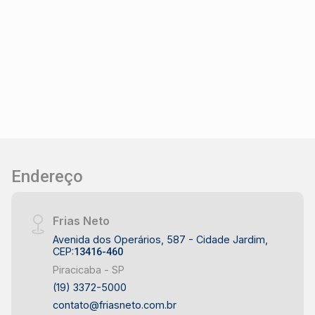
destaca-se por unir tranquilidade com
praticidade, oferecendo uma rotina completa
sem precisar ir ao centro. Gastronomia: Fica ao
lado da região da Rua do Porto, famoso polo
gastronômico com restaurantes tradicionais,
pizzarias, padarias artesanais e culinária
oriental. Consulte Imobiliária Frias Neto!
Endereço
Frias Neto
Avenida dos Operários, 587 - Cidade Jardim,
CEP:
13416-460
Piracicaba - SP
(19) 3372-5000
contato@friasneto.com.br