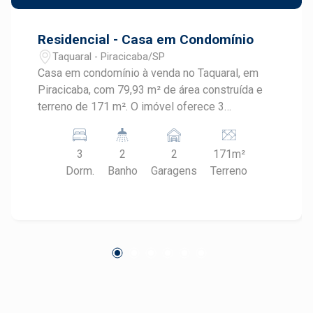
Residencial - Casa em Condomínio
Taquaral - Piracicaba/SP
Casa em condomínio à venda no Taquaral, em
Piracicaba, com 79,93 m² de área construída e
terreno de 171 m². O imóvel oferece 3
dormitórios, sendo 1 suíte, 2 banheiros e 2
vagas de garagem, em um condomínio
3
2
2
171m²
residencial. CARACTERÍSTICAS DO IMÓVEL -
Dorm.
Banho
Garagens
Terreno
Casa em condomínio - 79,93 m² de área
construída - 171 m² de área de terreno - 3
dormitórios - 1 suíte - 2 banheiros - 2 vagas de
garagem - Condomínio residencial
DIFERENCIAIS DO IMÓVEL - Planta com 3
dormitórios e 1 suíte - 2 vagas de garagem -
Área construída de 79,93 m² - Terreno de 171
m² - Localizada no Condomínio Reserva
Taquaral LOCALIZAÇÃO E ACESSO - Taquaral,