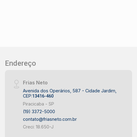
bairro residencial de Piracicaba - Inserida no
Condomínio Reserva Taquaral - Região com
acesso às principais vias de ligação de
Piracicaba - Entorno com infraestrutura
residencial e serviços para o dia a dia - Bairro
Taquaral com perfil tranquilo e
predominantemente residencial
Endereço
Frias Neto
Avenida dos Operários, 587 - Cidade Jardim,
CEP:
13416-460
Piracicaba - SP
(19) 3372-5000
contato@friasneto.com.br
Creci: 18.650-J