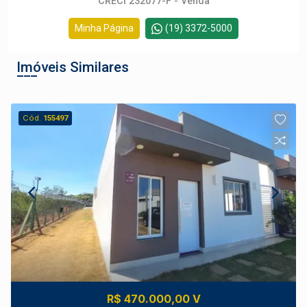
CRECI 232077-F - Venda
Minha Página
(19) 3372-5000
Imóveis Similares
Cód.
155497
R$ 470.000,00 V