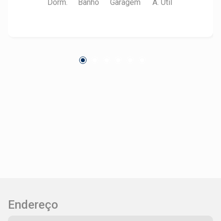
Dorm.
Banho
Garagem
A. Útil
sacada; - 3 dormitórios, sendo 1 suíte; -
Banheiro social; - Cozinha planejada; -
Despensa; - Lavanderia; - Banheiro e quarto de
serviço; - 1 vaga na garagem. O Edifício Flávia
oferece salão de festas, playground e espaço
gourmet com churrasqueira. Agende sua visita!
Endereço