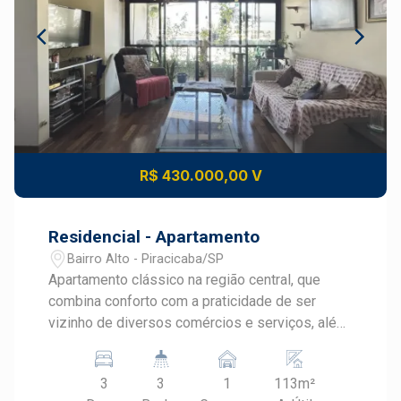
R$ 430.000,00 V
Residencial - Apartamento
Bairro Alto - Piracicaba/SP
Apartamento clássico na região central, que
combina conforto com a praticidade de ser
vizinho de diversos comércios e serviços, além
do fácil acesso a um dos principais corredores
comerciais da cidade, a Avenida Armando Salles
3
3
1
113m²
de Oliveira. - 112m² de área útil; - Sala com