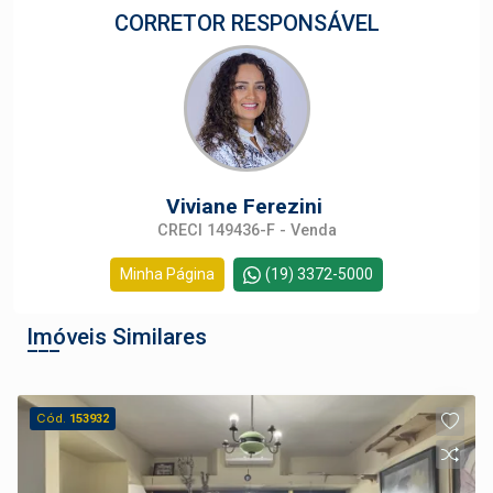
CORRETOR RESPONSÁVEL
Viviane Ferezini
CRECI 149436-F - Venda
Minha Página
(19) 3372-5000
Imóveis Similares
Cód.
153932