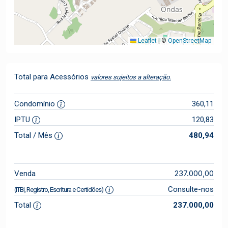
Leaflet
|
©
OpenStreetMap
Total para Acessórios
valores sujeitos a alteração.
Condomínio
360,11
IPTU
120,83
Total / Mês
480,94
237.000,00
Venda
Consulte-nos
(ITBI, Registro, Escritura e Certidões)
Total
237.000,00