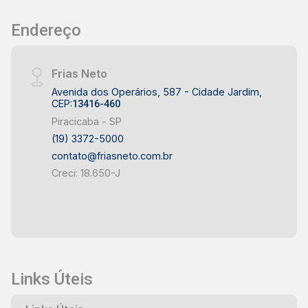
Salões e estabelecimentos de serviços -
Endereço
Investidores e construtores - Excelente
oportunidade de investimento Um terreno com
medidas estratégicas e uso misto, oferecendo
Frias Neto
flexibilidade para diversos tipos de projetos e
Avenida dos Operários, 587 - Cidade Jardim,
grande potencial de valorização. Entre em
CEP:
13416-460
contato para mais informações e agende uma
Piracicaba - SP
visita!
(19) 3372-5000
contato@friasneto.com.br
Creci: 18.650-J
Links Úteis