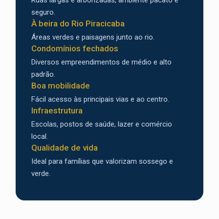
Ruas largas e arborizadas, ambiente pacato e
seguro.
À beira do Rio Piracicaba
Áreas verdes e paisagens junto ao rio.
Condomínios fechados
Diversos empreendimentos de médio e alto
padrão.
Boa mobilidade
Fácil acesso às principais vias e ao centro.
Infraestrutura
Escolas, postos de saúde, lazer e comércio
local.
Qualidade de vida
Ideal para famílias que valorizam sossego e
verde.