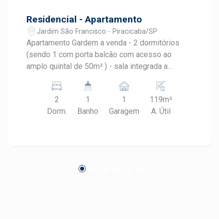
Residencial - Apartamento
Jardim São Francisco - Piracicaba/SP
Apartamento Gardem a venda - 2 dormitórios
(sendo 1 com porta balcão com acesso ao
amplo quintal de 50m² ) - sala integrada a
Cozinha planejada com cooktop e fogão - área
de serviço - banheiro social - 1 garagem.
2
1
1
119m²
Dorm.
Banho
Garagem
A. Útil