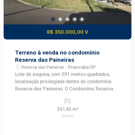
R$ 350.000,00 V
Terreno à venda no condomínio
Reserva das Paineiras
Reserva das Paineiras - Piracicaba/SP
Lote de esquina, com 391 metros quadrados,
localização privilegiada dentro do condomínio
Reserva das Paineiras. O Condomínio Reserva
das Paineiras proporciona segurança e
tranquilidade para toda a família Com portaria e
391.43 m²
controle de acesso Além de uma infraestrutura
Terreno
completa de lazer para você desfrutar dos
melhores momentos. Entre em contato para mais
informações e agende uma visita.