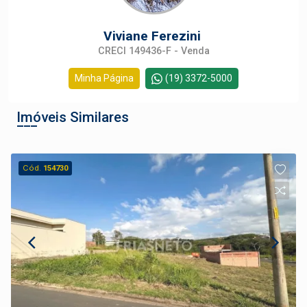
Viviane Ferezini
CRECI 149436-F - Venda
Minha Página
(19) 3372-5000
Imóveis Similares
Cód.
154730