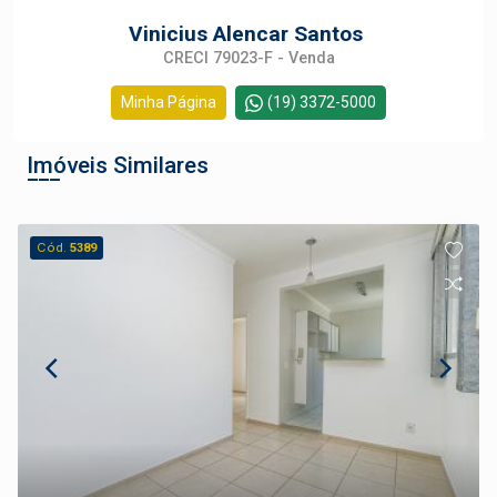
Vinicius Alencar Santos
CRECI 79023-F - Venda
Minha Página
(19) 3372-5000
Imóveis Similares
Cód.
5389