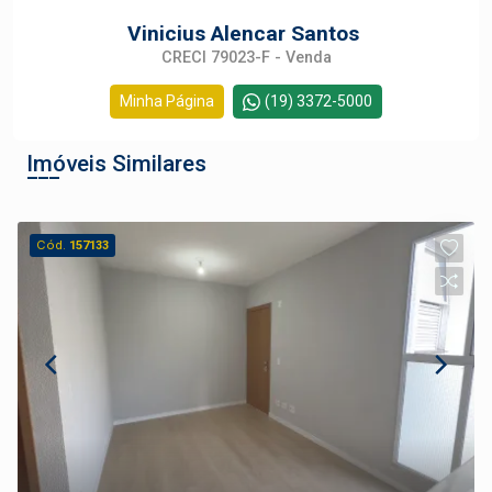
Vinicius Alencar Santos
CRECI 79023-F - Venda
Minha Página
(19) 3372-5000
Imóveis Similares
Cód.
157133