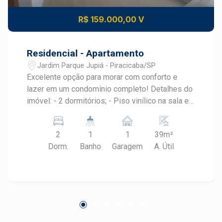
R$ 159.000,00 V
Residencial - Apartamento
Jardim Parque Jupiá - Piracicaba/SP
Excelente opção para morar com conforto e
lazer em um condomínio completo! Detalhes do
imóvel: - 2 dormitórios; - Piso vinílico na sala e
quartos; - Banheiro; - Ambientes bem
distribuídos e aconchegantes; Estrutura do
2
1
1
39m²
condomínio: - Piscina - Salão de festas com
Dorm.
Banho
Garagem
A. Útil
churrasqueira - Salão de jogos - Brinquedoteca -
Segurança e portaria Destaques: - Ótima
localização - Ideal para famílias ou investidores
- Condomínio com lazer completo para todas as
idades Agende sua visita e venha conhecer
essa oportunidade!