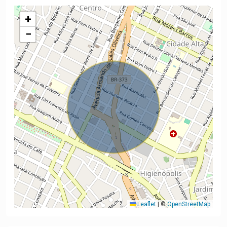
+
−
Leaflet
|
©
OpenStreetMap