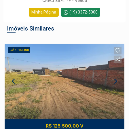
CRECI 86741-F - Venda
Minha Página
(19) 3372-5000
Imóveis Similares
Cód.
155408
R$ 125.500,00 V