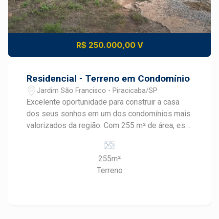
R$ 250.000,00 V
Residencial - Terreno em Condomínio
Jardim São Francisco - Piracicaba/SP
Excelente oportunidade para construir a casa
dos seus sonhos em um dos condomínios mais
valorizados da região. Com 255 m² de área, este
terreno se destaca pela ótima topografia e por
sua agradável vista para a cidade,
255m²
proporcionando um projeto residencial com
Terreno
conforto, beleza e excelente aproveitamento do
lote. O Condomínio Canadá oferece
infraestrutura completa de lazer e segurança,
garantindo qualidade de vida para toda a família