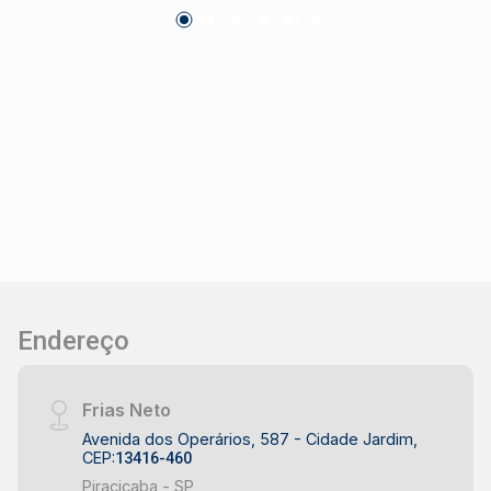
em um ambiente tranquilo e bem planejado.
Destaques do imóvel: 255 m² de área total;
Ótima topografia; Vista privilegiada para a
cidade; Excelente localização dentro do
condomínio. Diferenciais do condomínio: Área
de lazer completa; Segurança e portaria;
Ambiente familiar e valorizado; Bela vista
panorâmica da cidade. Uma excelente opção
para quem busca investir ou morar com
conforto, segurança e qualidade de vida.
Endereço
Frias Neto
Avenida dos Operários, 587 - Cidade Jardim,
CEP:
13416-460
Piracicaba - SP