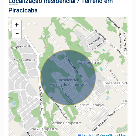
Localização Residencial / Terreno em
Piracicaba
+
−
Leaflet
|
©
OpenStreetMap