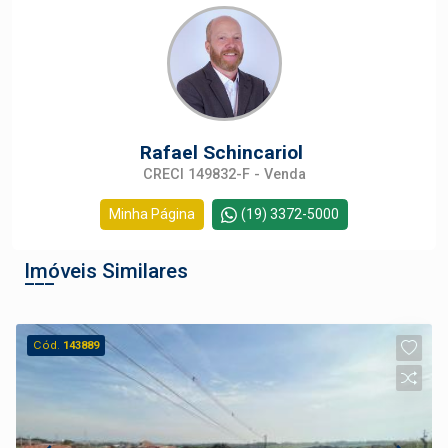
Rafael Schincariol
CRECI 149832-F - Venda
Minha Página
(19) 3372-5000
Imóveis Similares
Cód.
143889