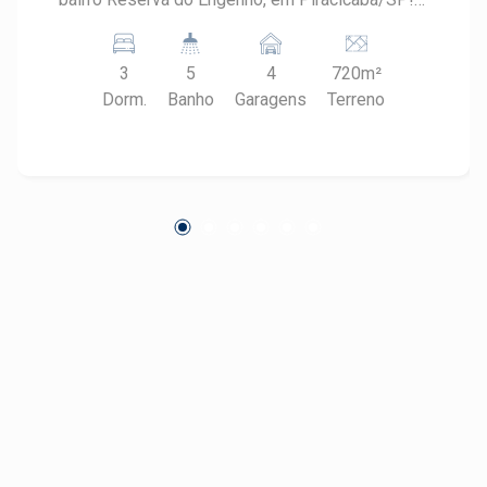
Esta magnífica casa em condomínio oferece
todo o conforto e segurança que você e sua
3
5
4
720m²
família merecem. Características do Imóvel: -
Dorm.
Banho
Garagens
Terreno
Dormitórios: 3 amplos dormitórios, todos bem
iluminados e arejados, perfeitos para garantir
noites tranquilas e aconchegantes. - Garagens: 4
vagas de garagem, proporcionando praticidade
e segurança para seus veículos. - Área
Construída: 478,20m², oferecendo muito espaço
para o seu conforto. - Área do Terreno:
720,00m², com potencial para jardinagem, área
de lazer ou até mesmo uma piscina. Destaques
do Condomínio: - Segurança 24 horas,
garantindo tranquilidade para você e sua família.
- Áreas comuns bem cuidadas, com opções de
lazer para todas as idades. - Localização
privilegiada, próximo a escolas, supermercados
e opções de entretenimento. Por que escolher o