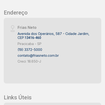
Reserva do Engenho? O bairro Reserva do
Engenho é conhecido por sua tranquilidade e
Endereço
infraestrutura completa, ideal para quem busca
qualidade de vida. A combinação de segurança,
conforto e conveniência faz deste lugar o
Frias Neto
cenário perfeito para criar memórias
Avenida dos Operários, 587 - Cidade Jardim,
inesquecíveis com seus entes queridos.
CEP:
13416-460
Piracicaba - SP
(19) 3372-5000
contato@friasneto.com.br
Creci: 18.650-J
Links Úteis