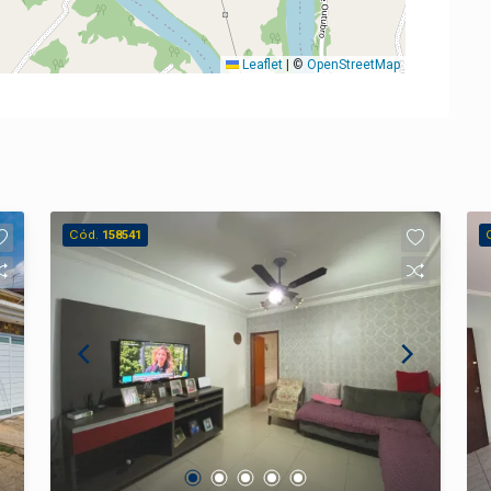
Leaflet
|
©
OpenStreetMap
Cód.
158541