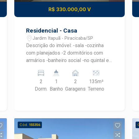
R$ 330.000,00 V
Residencial - Casa
Jardim Itapuã - Piracicaba/SP
Descrição do imóvel: -sala -cozinha
com planejados -2 dormitórios com
armários -banheiro social -no quintal e
quarto com banheiro - espaço gourmet
-garagem para 2 veículos * Consulte um
2
1
2
135m²
especialista Frias Neto! Agende sua
Dorm.
Banho
Garagens
Terreno
visita.
Cód.
155356