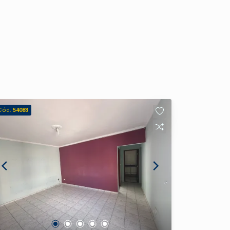
Cód.
54083