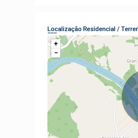
Localização Residencial / Terre
+
−