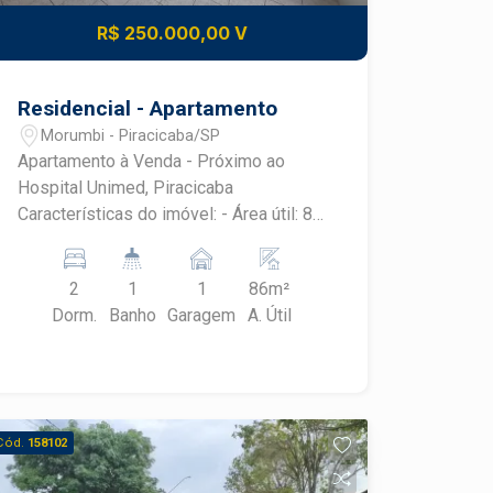
R$ 250.000,00 V
Residencial - Apartamento
Morumbi - Piracicaba/SP
Apartamento à Venda - Próximo ao
Hospital Unimed, Piracicaba
Características do imóvel: - Área útil: 89
m² - 2 dormitórios, sendo 1 suíte - Sala
para 2 ambientes com sacada -
2
1
1
86m²
Banheiro social - Cozinha planejada -
Dorm.
Banho
Garagem
A. Útil
Área de serviço - 1 vaga de garagem
Estrutura do condomínio: - Portaria 24
horas Condições de pagamento: -
Aceita financiamento - Aceita FGTS
Localização privilegiada, ideal para
Cód.
158102
quem busca praticidade e segurança!