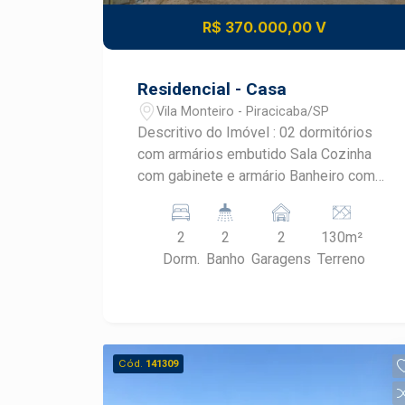
R$ 370.000,00 V
Residencial - Casa
Vila Monteiro - Piracicaba/SP
Descritivo do Imóvel : 02 dormitórios
com armários embutido Sala Cozinha
com gabinete e armário Banheiro com
box em acrílico Quintal com
churrasqueira Área de serviço coberta
2
2
2
130m²
Banheiro externo Quarto de despejo 02
Dorm.
Banho
Garagens
Terreno
vagas de garagem
Cód.
141309