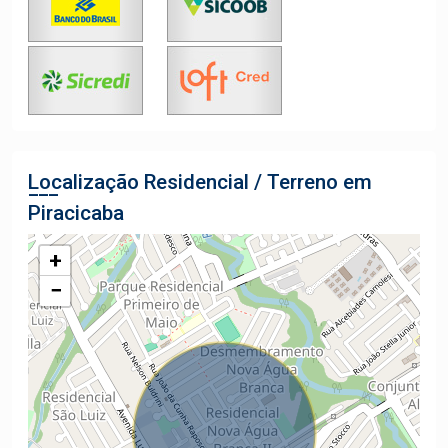
Localização Residencial / Terreno em
Piracicaba
+
−