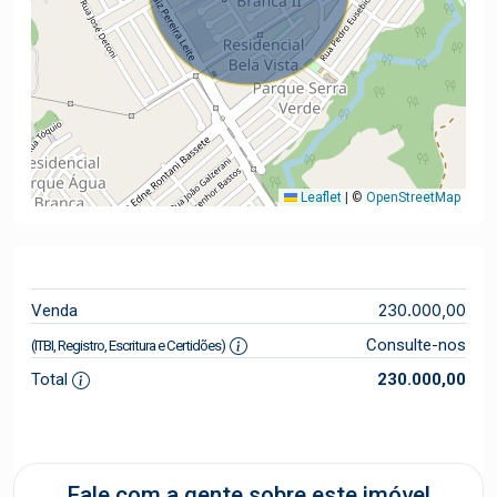
Leaflet
|
©
OpenStreetMap
230.000,00
Venda
Consulte-nos
(ITBI, Registro, Escritura e Certidões)
Total
230.000,00
Fale com a gente sobre este imóvel