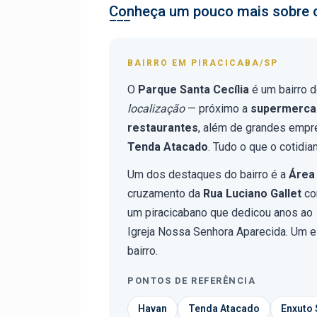
Conheça um pouco mais sobre o
BAIRRO EM PIRACICABA/SP
O
Parque Santa Cecília
é um bairro 
localização
— próximo a
supermercad
restaurantes
, além de grandes emp
Tenda Atacado
. Tudo o que o cotidi
Um dos destaques do bairro é a
Área
cruzamento da
Rua Luciano Gallet
co
um piracicabano que dedicou anos ao
Igreja Nossa Senhora Aparecida. Um 
bairro.
PONTOS DE REFERÊNCIA
Havan
Tenda Atacado
Enxuto