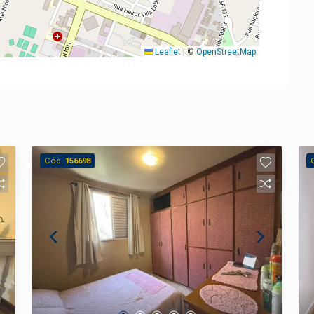
Leaflet
|
©
OpenStreetMap
Cód.
156698