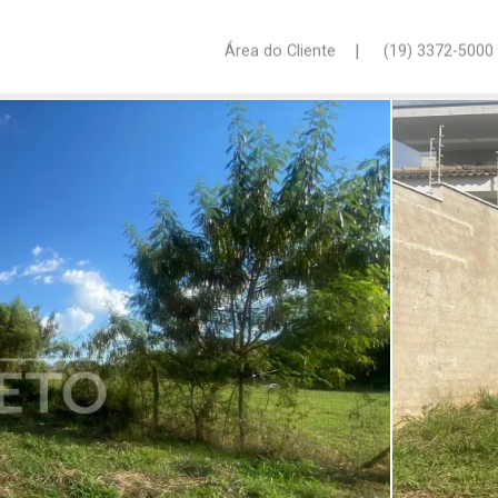
|
Área do Cliente
(19) 3372-5000