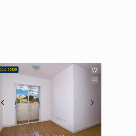
Cód.
10939