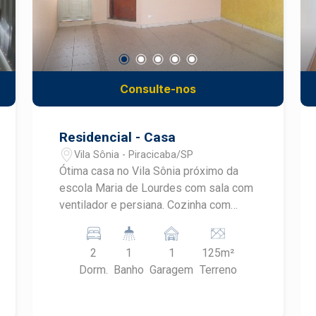
Consulte-nos
Residencial - Casa
Vila Sônia - Piracicaba/SP
Ótima casa no Vila Sônia próximo da
escola Maria de Lourdes com sala com
ventilador e persiana. Cozinha com
gabinete e armário. 2 dormitórios com
armários e 1 com ar - condicionado.
2
1
1
125m²
Banheiro social com box de vidro e
Dorm.
Banho
Garagem
Terreno
gabinete e lavanderia coberta. 1 vaga
de garagem coberta com portão
eletrônico. Aceita financiamento e