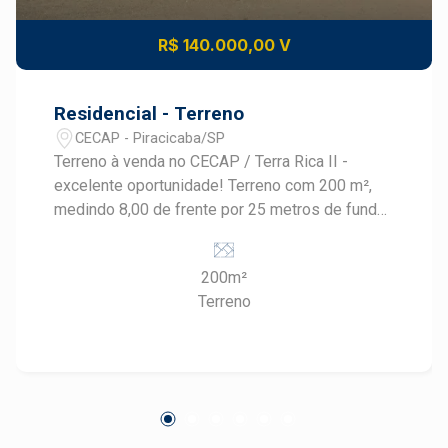
R$ 140.000,00 V
Residencial - Terreno
CECAP - Piracicaba/SP
Terreno à venda no CECAP / Terra Rica II -
excelente oportunidade! Terreno com 200 m²,
medindo 8,00 de frente por 25 metros de fundo,
localizado em uma região tranquila e com fácil
acesso a mercados, padaria, farmácias e
200m²
demais comércios do dia a dia. Uma excelente
Terreno
opção para quem deseja realizar o sonho da
casa própria e construir do seu jeito, em um
bairro com praticidade e boa localização.
Destaques do terreno: - 200 m² de área total -
Medidas: 8 x 25 metros - Local tranquilo -
Próximo a mercados, padaria e farmácias -