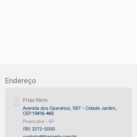
Aceita financiamento de terreno - Ótima opção
para construir Uma oportunidade ideal para
morar ou investir. Entre em contato e saiba mais.
#TerrenoÀVenda #Cecap #TerraRicaII
#Piracicaba #CasaPrópria
#InvestimentoImobiliário #FriasNeto
Endereço
Frias Neto
Avenida dos Operários, 587 - Cidade Jardim,
CEP:
13416-460
Piracicaba - SP
(19) 3372-5000
contato@friasneto.com.br