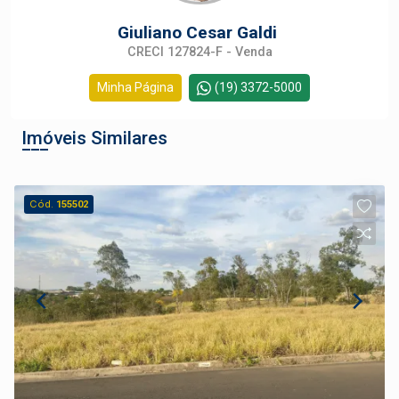
Giuliano Cesar Galdi
CRECI 127824-F - Venda
Minha Página
(19) 3372-5000
Imóveis Similares
Cód.
155502