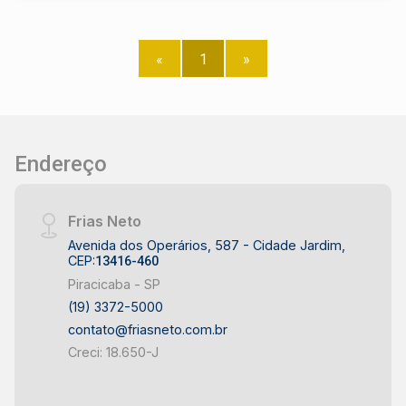
«
1
»
Endereço
Frias Neto
Avenida dos Operários, 587 - Cidade Jardim,
CEP:
13416-460
Piracicaba - SP
(19) 3372-5000
contato@friasneto.com.br
Creci: 18.650-J