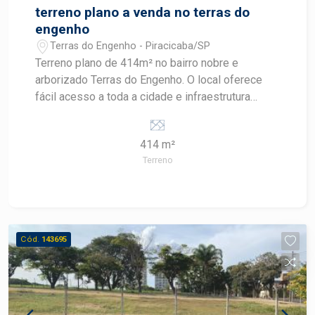
terreno plano a venda no terras do
engenho
Terras do Engenho - Piracicaba/SP
Terreno plano de 414m² no bairro nobre e
arborizado Terras do Engenho. O local oferece
fácil acesso a toda a cidade e infraestrutura
completa, incluindo colégios (Liceu, Anglo, Maple
Bear), academia Bluefit, drogarias e restaurantes,
414 m²
além de ser ideal para caminhadas.
Terreno
Cód.
143695