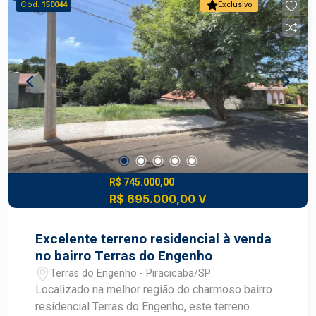
Cód.
150044
Exclusivo
R$ 745.000,00
R$ 695.000,00 V
Excelente terreno residencial à venda
no bairro Terras do Engenho
Terras do Engenho - Piracicaba/SP
Localizado na melhor região do charmoso bairro
residencial Terras do Engenho, este terreno