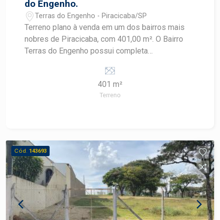
do Engenho.
Terras do Engenho - Piracicaba/SP
Terreno plano à venda em um dos bairros mais
nobres de Piracicaba, com 401,00 m². O Bairro
Terras do Engenho possui completa
infraestrutura nas proximidades, incluindo
colégios como Liceu, Anglo e Maple Bear.
401 m²
Tranquilo e arborizado, é ideal para quem busca
Terreno
um estilo de vida saudável e prática de
exercícios.
Cód.
143693