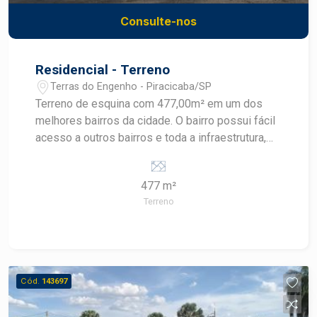
Consulte-nos
Residencial - Terreno
Terras do Engenho - Piracicaba/SP
Terreno de esquina com 477,00m² em um dos
melhores bairros da cidade. O bairro possui fácil
acesso a outros bairros e toda a infraestrutura,
incluindo colégios como Liceu e Anglo,
Maplebear e a academia Bluefit,
477 m²
padarias,drogarias, restaurantes. Por ser tranquilo
Terreno
e arborizado, é ideal para caminhadas e
exercícios ao ar livre. Agende sua visita.
Cód.
143697