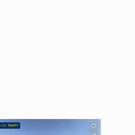
Cód.
155011