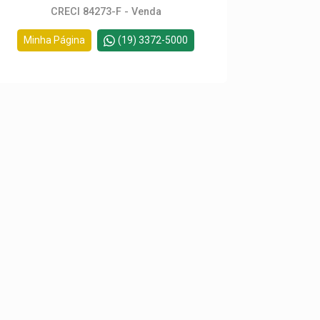
CRECI 84273-F - Venda
Minha Página
(19) 3372-5000