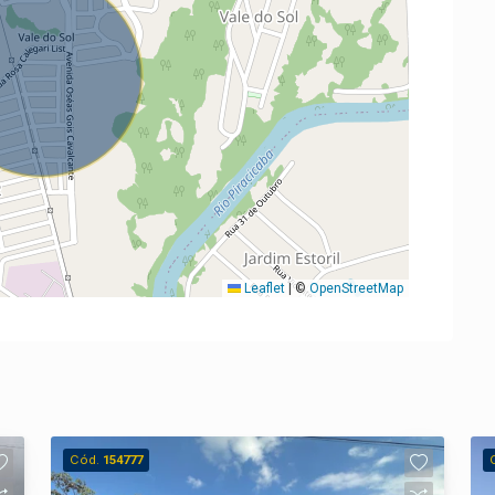
Leaflet
|
©
OpenStreetMap
Cód.
154777