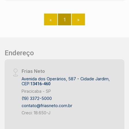
«
1
»
Endereço
Frias Neto
Avenida dos Operários, 587 - Cidade Jardim,
CEP:
13416-460
Piracicaba - SP
(19) 3372-5000
contato@friasneto.com.br
Creci: 18.650-J