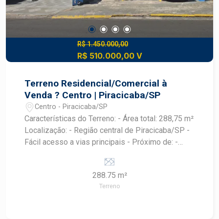
R$ 1.450.000,00
R$ 510.000,00 V
Terreno Residencial/Comercial à
Venda ? Centro | Piracicaba/SP
Centro - Piracicaba/SP
Características do Terreno: - Área total: 288,75 m²
Localização: - Região central de Piracicaba/SP -
Fácil acesso a vias principais - Próximo de: -
Escolas - Hospitais - Comércios - Restaurantes -
Lazer e pontos turísticos Vantagens: - Ideal para
288.75 m²
construção residencial ou comercial - Região
Terreno
valorizada e com grande potencial de
crescimento - Excelente infraestrutura ao redor