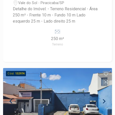
projetos e grande potencial de valorização. Entre
Vale do Sol - Piracicaba/SP
em contato para mais informações e agende uma
Detalhe do Imóvel: - Terreno Residencial - Área
visita!
250 m² - Frente 10 m - Fundo 10 m Lado
esquerdo 25 m - Lado direito 25 m
250 m²
Terreno
Cód.
132974