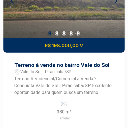
R$ 198.000,00 V
Terreno à venda no bairro Vale do Sol
Vale do Sol - Piracicaba/SP
Terreno Residencial/Comercial à Venda ?
Conquista Vale do Sol | Piracicaba/SP Excelente
oportunidade para quem busca um terreno
versátil, com potencial tanto para moradia quanto
para instalação de atividades comerciais, em uma
380 m²
localização privilegiada e com grande potencial
Terreno
de valorização. Características do imóvel: -
Terreno com uso residencial e comercial (misto) -