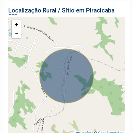
Localização Rural / Sítio em Piracicaba
+
−
Leaflet
|
©
OpenStreetMap