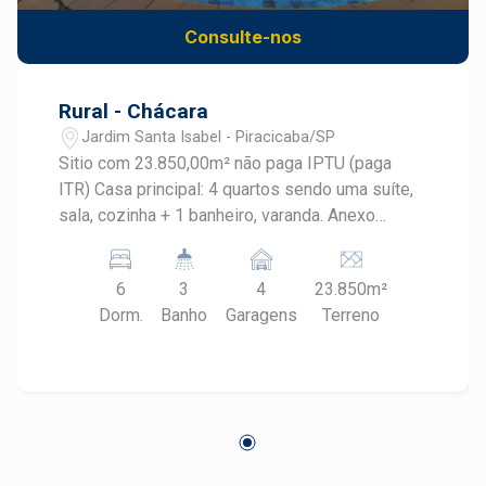
Consulte-nos
Rural - Chácara
Jardim Santa Isabel - Piracicaba/SP
Sitio com 23.850,00m² não paga IPTU (paga
ITR) Casa principal: 4 quartos sendo uma suíte,
sala, cozinha + 1 banheiro, varanda. Anexo
espaço gourmet com fogão a lenha e
churrasqueira e 1 banheiro Casa anexa a
6
3
4
23.850m²
principal 2 quartos, sala e cozinha, banheiro e
Dorm.
Banho
Garagens
Terreno
varanda Casa para caseiro 2 quartos, sala,
cozinha, banheiro Casa redonda de baixo:
sala/cozinha, 1 quarto pequeno, banheiro Casa
auxiliar com lavanderia, quarto para ferramentas
e banheiro Canil com 3 vagas e quartinho para
ração