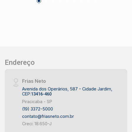
Sala totalmente reformada - Ambientes prontos
para uso - Recepção com acabamento ripado na
parede - Salas interligadas, favorecendo a
organização - Ar-condicionado instalado em uma
das salas - Banheiro privativo para maior
praticidade LOCALIZAÇÃO E ACESSO - Localizada
no bairro Alto, em Piracicaba - Região próxima ao
Centro de Piracicaba - Fácil acesso ao Terminal
Rodoviário - Próxima ao Colégio Dom Bosco e ao
Endereço
Colégio Sud Menucci - Entorno com comércio e
serviços variados - Região com hospitais, clínicas
e infraestrutura consolidada IDEAL PARA -
Frias Neto
Empresas que precisam de espaço para
Avenida dos Operários, 587 - Cidade Jardim,
CEP:
13416-460
atendimento - Escritórios de diferentes segmentos
- Profissionais liberais - Empresas que valorizam
Piracicaba - SP
recepção e salas interligadas - Negócios que
(19) 3372-5000
buscam localização próxima ao Centro de
contato@friasneto.com.br
Piracicaba - Empresas que desejam estrutura
Creci: 18.650-J
pronta para uso Sala comercial reformada, funcional