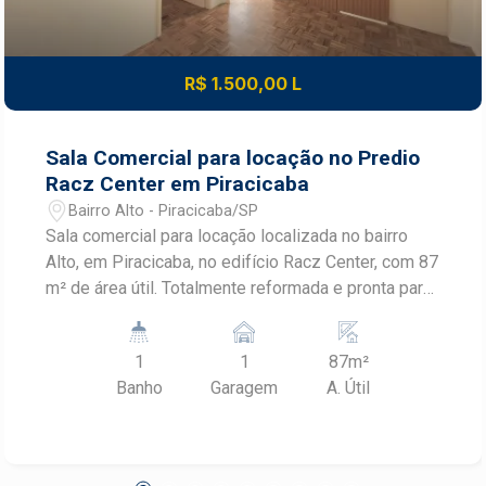
R$ 1.500,00 L
Sala Comercial para locação no Predio
Racz Center em Piracicaba
Bairro Alto - Piracicaba/SP
Sala comercial para locação localizada no bairro
Alto, em Piracicaba, no edifício Racz Center, com 87
m² de área útil. Totalmente reformada e pronta para
uso, oferece recepção, salas interligadas, ar-
condicionado e banheiro privativo.
1
1
87m²
CARACTERÍSTICAS DO IMÓVEL - Recepção com
Banho
Garagem
A. Útil
acabamento ripado - 2 salas interligadas - 1 sala
com ar-condicionado - Banheiro privativo - 1 vaga
de garagem - Portaria 24 horas - Portão eletrônico -
Área útil de 87 m² DIFERENCIAIS DO IMÓVEL -