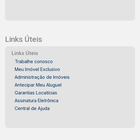
e bem localizada no bairro Alto, em Piracicaba.
Frias Neto Consultoria de Imóveis, mais de 37 anos
no mercado imobiliário de Piracicaba. Agende sua
visita.
Links Úteis
Links Úteis
Trabalhe conosco
Meu Imóvel Exclusivo
Administração de Imóveis
Antecipar Meu Aluguel
Garantias Locatícias
Assinatura Eletrônica
Central de Ajuda