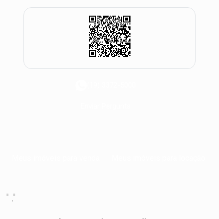
(19) 3372-5000
Enviar Pergunta
Meus imóveis para venda
Meus imóveis para locação
" ."