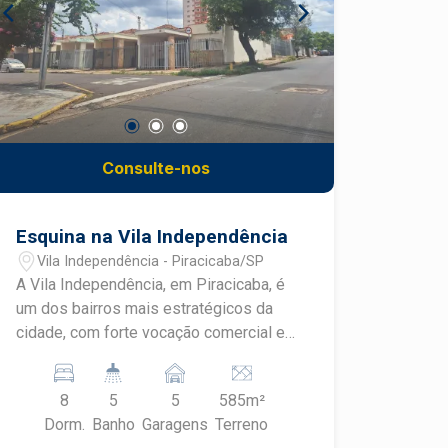
Consulte-nos
Esquina na Vila Independência
Vila Independência - Piracicaba/SP
A Vila Independência, em Piracicaba, é
um dos bairros mais estratégicos da
cidade, com forte vocação comercial e
fácil acesso às principais avenidas,
universidades, clínicas, supermercados
8
5
5
585m²
e ampla rede de serviços. Região
Dorm.
Banho
Garagens
Terreno
consolidada, com grande fluxo de