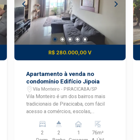
R$ 280.000,00 V
Apartamento à venda no
condomínio Edifício Jipoia
Vila Monteiro - PIRACICABA/SP
Vila Monteiro é um dos bairros mais
tradicionais de Piracicaba, com fácil
acesso a comércios, escolas,
supermercados e às principais vias da
cidade, proporcionando praticidade e
2
2
1
76m²
qualidade de vida no dia a dia.