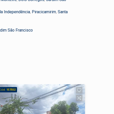
la Independência
,
Piracicamirim
,
Santa
rdim São Francisco
Cód.
157552