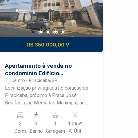
para carros, perfeito para garagem ou
lazer ao ar livre. Casa completa em
terreno bem distribuído, ideal para
quem busca conforto, funcionalidade e
potencial de valorização no bairro Dois
Córregos. Construa seu futuro com
R$ 350.000,00 V
quem é agente de desenvolvimento do
mercado imobiliário de Piracicaba.
Agende sua visita.
Apartamento à venda no
condomínio Edifício
Casablanca
Centro - Piracicaba/SP
Localização privilegiada no coração de
Piracicaba, próximo à Praça José
Bonifácio, ao Mercadão Municipal, ao
terminal de ônibus urbano, com intenso
comércio, serviços médicos, escolas e
3
3
1
100m²
restaurantes à distância de caminhada.
Dorm.
Banho
Garagem
A. Útil
A região tem infraestrutura consolidada,