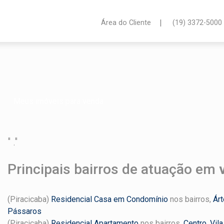
|
Área do Cliente
(19) 3372-5000
Meus imóveis para venda
" ."
Principais bairros de atuação em
(Piracicaba)
Residencial Casa em Condomínio
nos bairros,
Ár
Pássaros
(Piracicaba)
Residencial Apartamento
nos bairros,
Centro
,
Vil