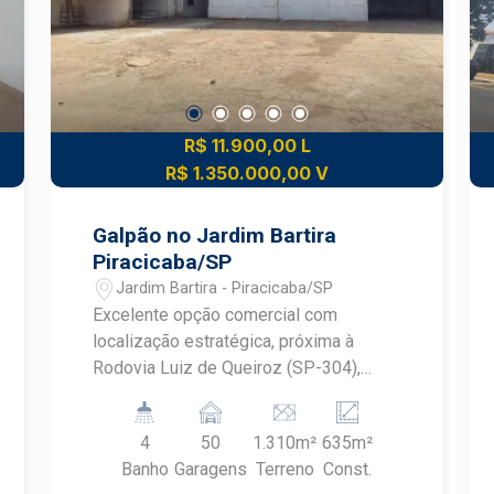
Banheiro social atendendo os demais
ambientes. ? Sala integrada com sala
de jantar e cozinha, promovendo um
espaço fluido e funcional para receber
e conviver. ? Lavanderia prática e bem
posicionada. ? Quintal privativo ideal
R$ 11.900,00 L
para momentos ao ar livre e lazer. ? 2
R$ 1.350.000,00 V
vagas de garagem para sua
comodidade. Diferenciais: ? Planta bem
Galpão no Jardim Bartira
distribuída com ambientes amplos. ?
Piracicaba/SP
Condomínio com estrutura de lazer e
Jardim Bartira - Piracicaba/SP
conveniência, incluindo espaços
Excelente opção comercial com
externos e área verde. Construa seu
localização estratégica, próxima à
futuro com quem é agente de
Rodovia Luiz de Queiroz (SP-304),
desenvolvimento do mercado
garantindo fácil acesso ao centro de
imobiliário de Piracicaba. Agende sua
Piracicaba e às principais cidades da
visita.
4
50
1.310m²
635m²
região. Terreno com 1310 m², amplo
Banho
Garagens
Terreno
Const.
espaço externo ideal para operações