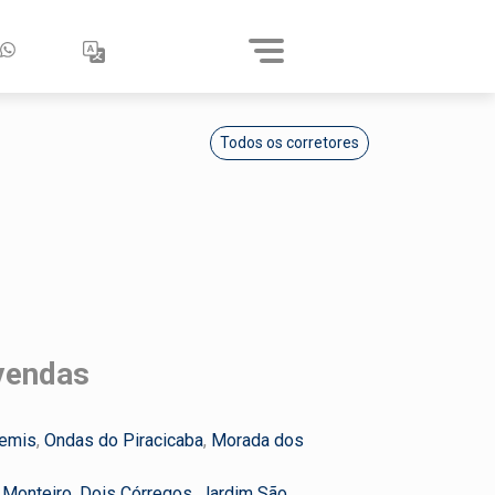
Todos os corretores
vendas
temis
,
Ondas do Piracicaba
,
Morada dos
a Monteiro
,
Dois Córregos
,
Jardim São