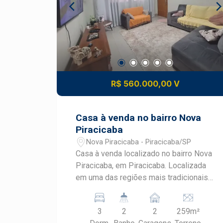
R$ 560.000,00 V
Casa à venda no bairro Nova
Piracicaba
Nova Piracicaba - Piracicaba/SP
Casa à venda localizado no bairro Nova
Piracicaba, em Piracicaba. Localizada
em uma das regiões mais tradicionais e
valorizadas da cidade, esta residência
oferece ambientes amplos, excelente
3
2
2
259m²
distribuição dos espaços e sistema de