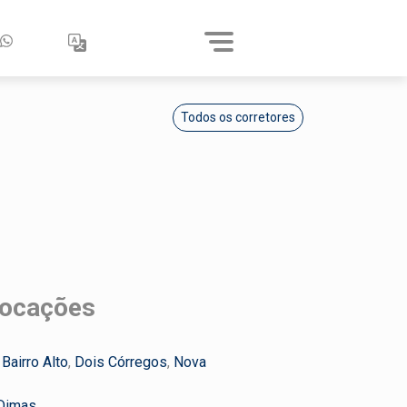
Todos os corretores
locações
,
Bairro Alto
,
Dois Córregos
,
Nova
Dimas