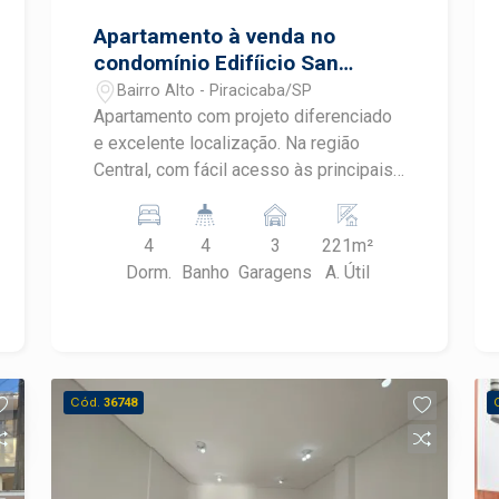
Apartamento à venda no
condomínio Edifíicio San
Marino
Bairro Alto - Piracicaba/SP
Apartamento com projeto diferenciado
e excelente localização. Na região
Central, com fácil acesso às principais
ruas e áreas da cidade e aos mais
diversos comércios e serviços. -
4
4
3
221m²
221m² de área útil; - Ampla sala para 3
Dorm.
Banho
Garagens
A. Útil
ambientes com varanda; - 4 dormitórios
com armários planejados, sendo 2
suítes e 1 com closet; - Sala de TV; -
Escritório; - Lavabo; - Cozinha
planejada; - Sala de almoço; -
Cód.
36748
Despensa; - Área de serviço com
banheiro. - 3 vagas de garagem todas
paralelas O Edifício San Marino está
localizado em uma área de 5000m² de