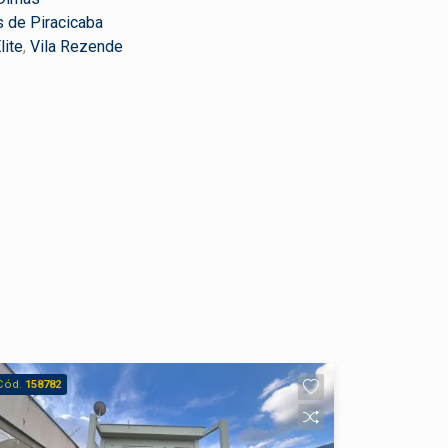
s de Piracicaba
lite
,
Vila Rezende
Cód.
158782