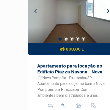
R$ 800,00 L
Apartamento para locação no
Edifício Piazza Navona - Nova
Pompéia em Piracicaba
Nova Pompéia - Piracicaba/SP
Apartamento para alugar no bairro Nova
Pompéia, em Piracicaba. Com
ambientes bem distribuídos e uma
localização estratégica, este imóvel
oferece praticidade e conforto para o