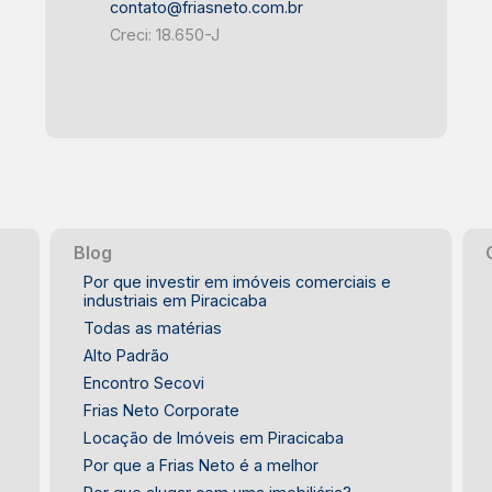
contato@friasneto.com.br
Piracicaba - Fácil acesso às principais
Creci: 18.650-J
avenidas e corredores comerciais -
Região com intenso fluxo de pessoas e
veículos - Próximo a bancos,
comércios, restaurantes e serviços -
Excelente mobilidade por transporte
público e vias de acesso IDEAL PARA -
Escritórios administrativos -
Consultórios e atendimentos
Blog
especializados - Lojas e operações de
Por que investir em imóveis comerciais e
prestação de serviços - Profissionais
industriais em Piracicaba
liberais que buscam localização
Todas as matérias
estratégica - Empresas que desejam
Alto Padrão
maior visibilidade em Piracicaba Este
Encontro Secovi
salão comercial reúne praticidade,
Frias Neto Corporate
conforto e uma localização privilegiada
Locação de Imóveis em Piracicaba
no Centro de Piracicaba, oferecendo a
Por que a Frias Neto é a melhor
estrutura ideal para impulsionar o seu