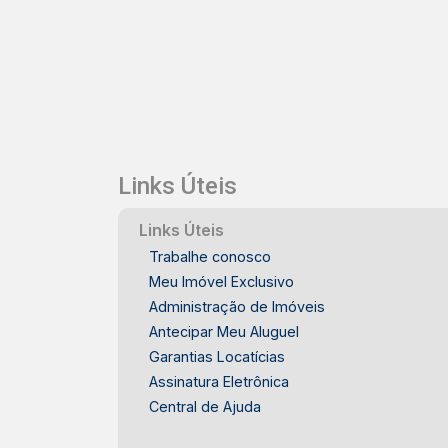
câmeras, salão de festas, quadra
poliesportiva, playground. Não perca
esta oportunidade de morar em um dos
melhores bairros de Piracicaba/SP.
Agende já uma visita e venha conhecer
esta bela casa em condomínio fechado.
Links Úteis
Links Úteis
Trabalhe conosco
Meu Imóvel Exclusivo
Administração de Imóveis
Antecipar Meu Aluguel
Garantias Locatícias
Assinatura Eletrônica
Central de Ajuda