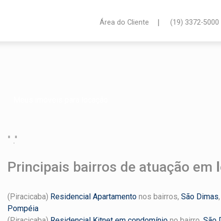
|
Área do Cliente
(19) 3372-5000
Meus imóveis para locação
" ."
Principais bairros de atuação em
(Piracicaba)
Residencial Apartamento
nos bairros,
São Dimas
Pompéia
(Piracicaba)
Residencial Kitnet em condomínio
no bairro,
São 