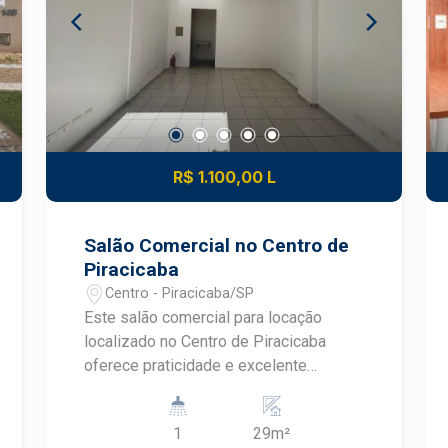
terreno com estrutura de lazer
completa, piscina adulto e infantil,
sauna seca e úmida, academia,
playground, bicicletário, quadra de
squash, quadra poliesportiva com
arquibancada, sala de jogos, espaço
home office, 2 salões de festas, sendo
R$ 1.100,00 L
1 na área externa com duas
churrasqueiras, portaria 24 h.
Salão Comercial no Centro de
Piracicaba
Centro - Piracicaba/SP
Este salão comercial para locação
localizado no Centro de Piracicaba
oferece praticidade e excelente
localização para empresas e
profissionais que buscam visibilidade e
1
29m²
fácil acesso. Com ambiente funcional,