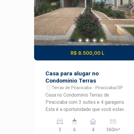
mais de 37 anos no mercado imobiliário
de Piracicaba. Agende sua visita.
R$ 8.500,00 L
Casa para alugar no
Condominio Terras
Terras de Piracicaba - Piracicaba/SP
Casa no Condomínio Terras de
Piracicaba com 3 suítes e 4 garagens.
Esta é a oportunidade que você estava
esperando para morar em um dos
bairros mais valorizados de
3
6
4
360m²
Piracicaba/SP. Esta casa em