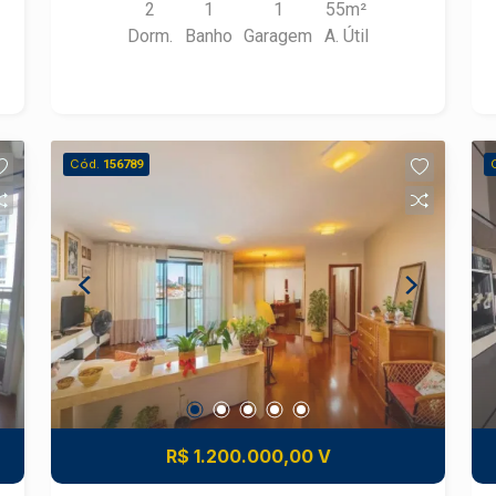
2
1
1
55m²
garagem.
Dorm.
Banho
Garagem
A. Útil
Cód.
156789
R$ 1.200.000,00 V