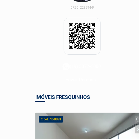
CRECI 229594-F
(19) 3372-5000
Enviar Pergunta
IMÓVEIS FRESQUINHOS
Cód.
158891