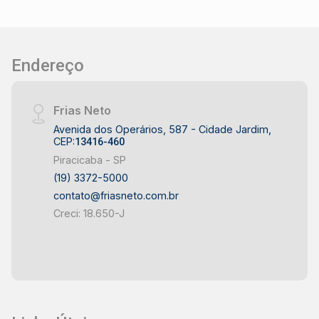
moderno - Ambientes de fácil manutenção - Ótima
alternativa para diferentes perfis de moradores
LOCALIZAÇÃO E ACESSO - Localizado no bairro
Vila Sônia, em Piracicaba - Fácil acesso às
Endereço
principais avenidas da cidade - Bairro Vila Sônia
com infraestrutura de comércio e serviços -
Próximo a supermercados, escolas e
Frias Neto
conveniências - Região com mobilidade facilitada
Avenida dos Operários, 587 - Cidade Jardim,
CEP:
13416-460
para diversos pontos de Piracicaba IDEAL PARA -
Casais em busca do primeiro imóvel - Pequenas
Piracicaba - SP
famílias - Profissionais que trabalham em
(19) 3372-5000
Piracicaba - Pessoas que valorizam praticidade e
contato@friasneto.com.br
conforto - Quem procura um imóvel novo no bairro
Creci: 18.650-J
Vila Sônia - Moradores que desejam qualidade de
vida em uma região bem localizada Este
apartamento reúne conforto, praticidade e
excelente localização no bairro Vila Sônia,
oferecendo uma ótima opção de moradia em
Piracicaba. Frias Neto Consultoria de Imóveis, mais