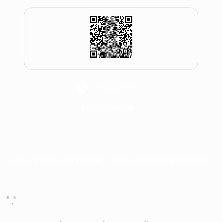
(19) 3372-5000
Enviar Pergunta
Meus imóveis para venda
Meus imóveis para locação
" ."