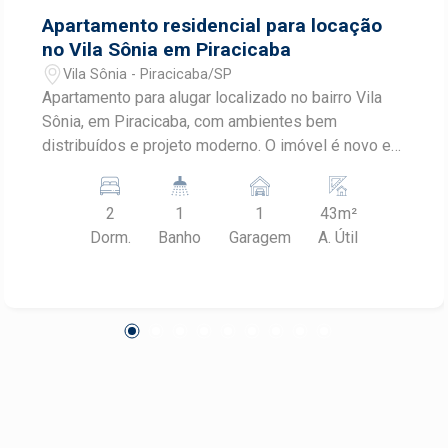
Apartamento residencial para locação
no Vila Sônia em Piracicaba
Vila Sônia - Piracicaba/SP
Apartamento para alugar localizado no bairro Vila
Sônia, em Piracicaba, com ambientes bem
distribuídos e projeto moderno. O imóvel é novo e
oferece praticidade para o dia a dia, sendo uma
excelente oportunidade para quem busca conforto,
2
1
1
43m²
funcionalidade e fácil acesso às principais regiões
Dorm.
Banho
Garagem
A. Útil
de Piracicaba. CARACTERÍSTICAS DO IMÓVEL -
Apartamento novo - 2 dormitórios - 1 banheiro -
Sala com ambiente integrado - Cozinha funcional -
Lavanderia - 1 vaga de garagem - Ambientes bem
distribuídos e com excelente aproveitamento dos
espaços - Área útil de 43 m² DIFERENCIAIS DO
IMÓVEL - Imóvel novo, pronto para morar - Planta
funcional que proporciona conforto e praticidade -
Excelente opção para quem busca um imóvel