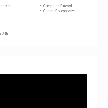
edoteca
Campo de Futebol
Quadra Poliesportiva
a 24h