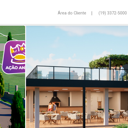
|
Área do Cliente
(19) 3372-5000