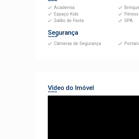
Academia
Brinqu
Espaço Kids
Fitness
Salão de Festa
SPA
Segurança
Câmeras de Segurança
Portari
Vídeo do Imóvel