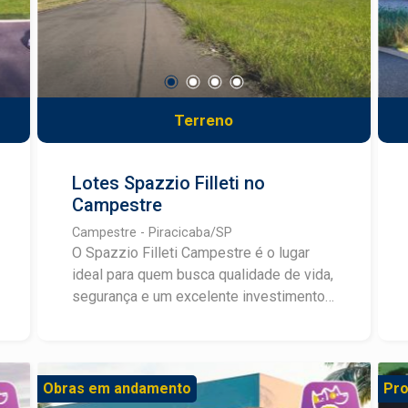
disso, o valor competitivo de R$ 750,00
por m² torna o Recanto Campestre uma
excelente oportunidade tanto para
moradia quanto para investimento. Se
você procura um local em
Terreno
desenvolvimento, com boa infraestrutura
e grande potencial de valorização, o
Recanto Campestre é a escolha certa.
Lotes Spazzio Filleti no
Campestre
Campestre - Piracicaba/SP
O Spazzio Filleti Campestre é o lugar
ideal para quem busca qualidade de vida,
segurança e um excelente investimento.
Com lotes a partir de 240m²,
infraestrutura completa e pronto para
construir, este empreendimento foi
planejado para oferecer conforto e bem-
Obras em andamento
Pro
estar. Destaques do Spazzio Filleti: