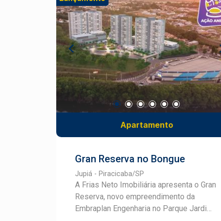
suítes. Além disso, o Dom 2425 conta
com espaços sofisticados de lazer e
bem-estar, projetados para todos os
gostos e sentidos. Conheça mais sobre
este empreendimento e converse com
um especialista Frias Neto em
Lançamentos.
Apartamento
Gran Reserva no Bongue
Jupiá - Piracicaba/SP
A Frias Neto Imobiliária apresenta o Gran
Reserva, novo empreendimento da
Embraplan Engenharia no Parque Jardim
Jupiá, Piracicaba. Um residencial que une