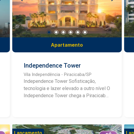
Apartamento
Independence Tower
Vila Independência - Piracicaba/SP
Independence Tower Sofisticação,
tecnologia e lazer elevado a outro nível O
Independence Tower chega a Piracicaba
como um pré-lançamento que une
arquitetura neoclássica, alto padrão
construtivo e um conceito de lazer
inspirado no céu, pensado para quem
deseja viver com conforto, exclusividade
Lançamento
La