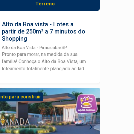
Terreno
Alto da Boa vista - Lotes a
partir de 250m² a 7 minutos do
Shopping
Alto da Boa Vista - Piracicaba/SP
Pronto para morar, na medida da sua
família! Conheça o Alto da Boa Vista, um
loteamento totalmente planejado ao lado
de uma ampla área verde, com lotes a
partir de 250m², para tornar possível seu
projeto de viver com muito conforto e
nto para construir
segurança. A 7 minutos do Shopping
Piracicaba, com fácil acesso pela
Rodovia SP-304 (Piracicaba - Águas de
São Pedro), o Residencial Alto da Boa
Vista situa-se em uma área com cerca de
220 mil m² com um projeto que valoriza o