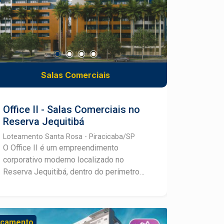
Salas Comerciais
Office II - Salas Comerciais no
Reserva Jequitibá
Loteamento Santa Rosa - Piracicaba/SP
O Office II é um empreendimento
corporativo moderno localizado no
Reserva Jequitibá, dentro do perímetro
do Parque Tecnológico de Piracicaba,
uma das regiões com maior potencial de
crescimento e inovação da cidade.
Projetado para atender empresas,
nçamento