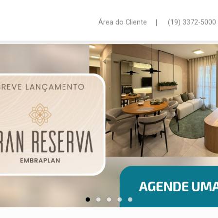
|
Área do Cliente
(19) 3372-5000