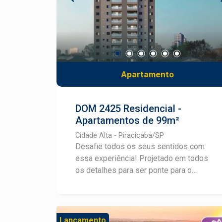
Apartamento
DOM 2425 Residencial -
Apartamentos de 99m²
Cidade Alta - Piracicaba/SP
Desafie todos os seus sentidos com
essa experiência! Projetado em todos
os detalhes para ser ponte para o
amanhã, o Dom 2425 está em uma das
melhores localizações de Piracicaba e
oferece plantas inteligentes em layouts
personalizáveis, com 99m² e até 3
Lançamento