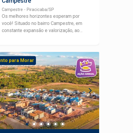
Campestre
Campestre - Piracicaba/SP
Os melhores horizontes esperam por
você! Situado no bairro Campestre, em
constante expansão e valorização, ao
lado do renomado Convívio Bonne Vie, o
Vista Campestre oferece terrenos a
partir de 250m², ideais para construir
imóveis com amplitude, uma vista
nto para Morar
deslumbrante da cidade e fácil acesso a
comércios e serviços através da Avenida
Laranjal Paulista. Com infraestrutura
completa: pavimentação asfáltica, água,
esgoto, drenagem, ruas 9m de largura e
guias americanas. Além de mais de
11.000m² de área verde que valorizam a
qualidade de vida.