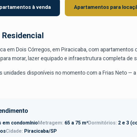
partamentos à venda
Apartamentos para locaç
 Residencial
fica em Dois Córregos, em Piracicaba, com apartamentos d
 para morar, lazer equipado e infraestrutura completa de 
s unidades disponíveis no momento com a Frias Neto — a l
endimento
s em condomínio
Metragem:
65 a 75 m²
Dormitórios:
2 e 3 (c
gos
Cidade:
Piracicaba/SP