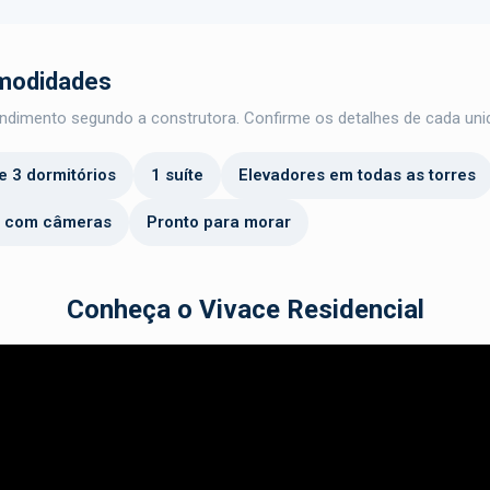
omodidades
ndimento segundo a construtora. Confirme os detalhes de cada uni
e 3 dormitórios
1 suíte
Elevadores em todas as torres
a com câmeras
Pronto para morar
Conheça o Vivace Residencial