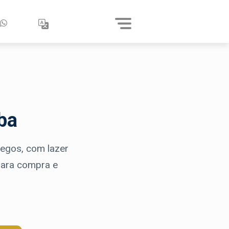
ba
egos, com lazer
 para compra e