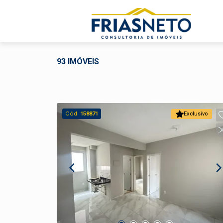
93 IMÓVEIS
Cód.
158871
Exclusivo