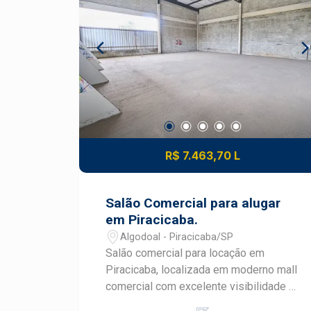
serviços, saúde, alimentação e
entregue no modelo Core & Shell,
conveniência.OPORTUNIDADE Agende
permitindo que o locatário personalize
sua visita
o espaço conforme as necessidades
do seu negócio. O empreendimento
dispõe de: 69 vagas de
estacionamento de uso comum;
Banheiros de uso comum para clientes
e colaboradores; Estrutura moderna e
planejada para conveniência e
R$ 7.463,70 L
circulação de público. O mall é
composto por 11 lojas, distribuídas da
seguinte forma: 1 mega loja destinada à
Salão Comercial para alugar
academia; 2 lojas âncoras; 8 lojas
em Piracicaba.
satélites. Localizado no tradicional e
Algodoal - Piracicaba/SP
estratégico próximo ao bairro Santa
Salão comercial para locação em
Terezinha, o empreendimento está
Piracicaba, localizada em moderno mall
inserido em uma região com forte
comercial com excelente visibilidade e
crescimento comercial e residencial,
grande potencial de fluxo de clientes. O