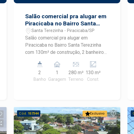
Salão comercial pra alugar em
Piracicaba no Bairro Santa
Terezinha
Santa Terezinha - Piracicaba/SP
Salão comercial pra alugar em
Piracicaba no Bairro Santa Terezinha
com 130m² de construção, 2 banheiros
e vaga de recuo. Aluga somente o salão
parte inferior;
2
1
280 m²
130 m²
Banho
Garagem
Terreno
Const.
Cód.
157344
Exclusivo