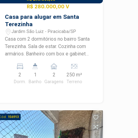
R$ 280.000,00 V
Casa para alugar em Santa
Terezinha
Jardim São Luiz - Piracicaba/SP
Casa com 2 dormitórios no bairro Santa
Terezinha. Sala de estar. Cozinha com
armários. Banheiro com box e gabinete.
Área de churrasqueira espaçosa. Amplo
quintal.
2
1
2
250 m²
Dorm.
Banho
Garagens
Terreno
Cód.
156913