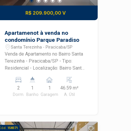
R$ 209.900,00 V
Apartamenot à venda no
condomínio Parque Paradiso
Santa Terezinha - Piracicaba/SP
Venda de Apartamento no Bairro Santa
Terezinha - Piracicaba/SP - Tipo:
Residencial - Localização: Bairro Santa
Terezinha - Dormitórios: 2 - Garagens: 1
- Área Útil: 46,59 m² APARTAMENTO
2
1
1
46.59 m²
DIFERENCIADO Fechadura eletrônica
Dorm.
Banho
Garagem
A. Útil
Todo em porcelanato Armários
planejados na cozinha, sala e banheiro
Box de vidro e chuveiro instalado
Chuveiro Acqua Duo Iluminação 100%
em LED Gesso rebaixado na sala e
Cód.
158371