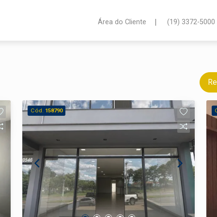
|
Área do Cliente
(19) 3372-5000
Re
Cód.
158790