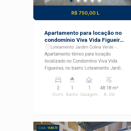
R$ 750,00 L
Apartamento para locação no
condomínio Viva Vida Figueiras
em Piracicaba
Loteamento Jardim Colina Verde -
Piracicaba/SP
Apartamento térreo para locação
localizado no Condomínio Viva Vida
Figueiras, no bairro Loteamento Jardim
Colina Verde, em Piracicaba. Um imóvel
que reúne praticidade, conforto e uma
2
1
1
48.18 m²
excelente estrutura de lazer, ideal para
Dorm.
Banho
Garagem
A. Útil
quem busca qualidade de vida em um
condomínio tranquilo. Localizado no
bairro Loteamento Jardim Colina Verde,
oferece fácil acesso a diferentes
regiões de Piracicaba.
Cód.
158373