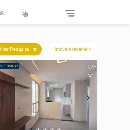
finar Pesquisa
Cód.
158577