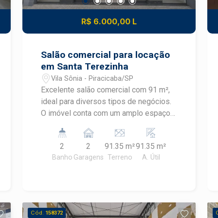
R$ 6.000,00 L
Salão comercial para locação
em Santa Terezinha
Vila Sônia - Piracicaba/SP
Excelente salão comercial com 91 m²,
ideal para diversos tipos de negócios.
O imóvel conta com um amplo espaço
principal, 2 banheiros, copa e 1 sala,
oferecendo praticidade e
2
2
91.35 m²
91.35 m²
funcionalidade para o dia a dia da sua
Banho
Garagens
Terreno
A. Útil
empresa. Uma ótima oportunidade para
quem busca um espaço bem
distribuído e versátil para instalar ou
expandir seu negócio. Agende uma
visita e conheça este imóvel!
Cód.
158372