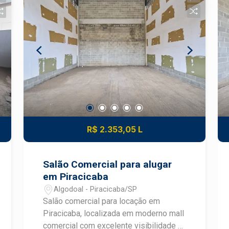
R$ 2.353,05 L
Salão Comercial para alugar
em Piracicaba
Algodoal - Piracicaba/SP
Salão comercial para locação em
Piracicaba, localizada em moderno mall
comercial com excelente visibilidade e