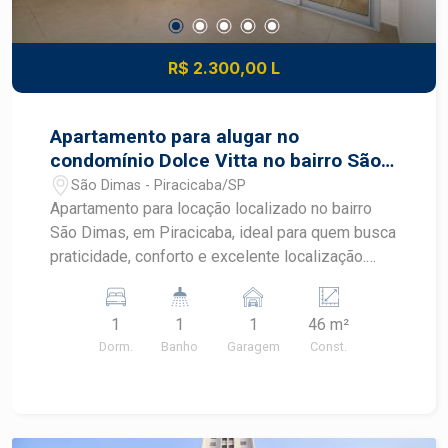
R$ 2.300,00 L
Apartamento para alugar no
condomínio Dolce Vitta no bairro São
Dimas em Piracicaba
São Dimas - Piracicaba/SP
Apartamento para locação localizado no bairro
São Dimas, em Piracicaba, ideal para quem busca
praticidade, conforto e excelente localização.
Com ambientes bem distribuídos, varanda
gourmet e cozinha planejada, este imóvel
1
1
1
46 m²
oferece um dia a dia funcional em uma das
Dorm.
Banho
Garagem
Const.
regiões mais valorizadas de Piracicaba, próximo
à Escola Superior de Agricultura Luiz de Queiroz
(ESALQ). CARACTERÍSTICAS DO IMÓVEL - Área
construída de 46 m² - Sala integrada com varanda