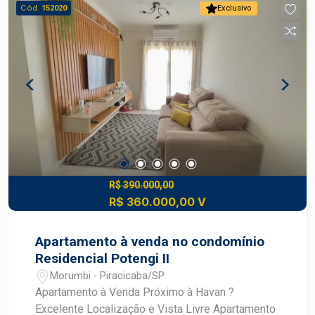
Diferenciais: Ambientes bem iluminados e
Cód.
152020
Exclusivo
arejados Excelente localização, com
infraestrutura completa no entorno Ótima opção
para quem busca conforto, praticidade e um
imóvel pronto para morar.
R$ 390.000,00
R$ 360.000,00 V
Apartamento à venda no condomínio
Residencial Potengi II
Morumbi - Piracicaba/SP
Apartamento à Venda Próximo à Havan ?
Excelente Localização e Vista Livre Apartamento