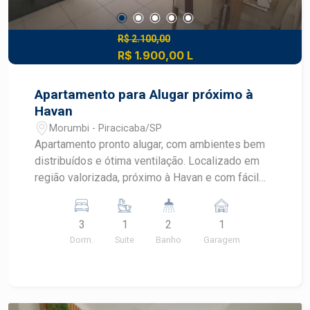
R$ 2.100,00
R$ 1.900,00 L
Apartamento para Alugar próximo à
Havan
Morumbi - Piracicaba/SP
Apartamento pronto alugar, com ambientes bem
distribuídos e ótima ventilação. Localizado em
região valorizada, próximo à Havan e com fácil
acesso a comércios, escolas e serviços.
Características do Imóvel: 3 dormitórios, sendo 1
3
1
2
1
suíte e um deles com armário Banheiro social
Dorm.
Suite
Banho
Garagem
com gabinete e Box Blindex Sala ampla Cozinha
e área de serviço com armários Sacada 1 vaga de
garagem coberta Condomínio conta com:
Academia ao ar livre Playground Mercado 24h