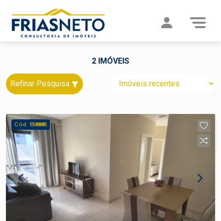
2 IMÓVEIS
Refinar Pesquisa
Cód.
158885