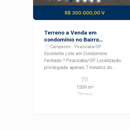
R$ 300.000,00 V
Terreno a Venda em
condomínio no Bairro
Campestre em Piracicaba !!
Campestre - Piracicaba/SP
Excelente Lote em Condomínio
Fechado ? Piracicaba/SP Localização
privilegiada: apenas 7 minutos do
centro da cidade Área útil de 1.509 m²
Topografia em aclive, oferecendo
1509 m²
projeto arquitetônico versátil e com
Terreno
vistas privilegiadas Pronto para
construir sua nova casa em um bairro
residencial tranquilo e seguro
Infraestrutura do condomínio: Ampla
área verde com paisagismo