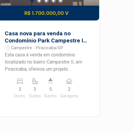
R$ 1.700.000,00 V
Casa nova para venda no
Condomínio Park Campestre II
em Piracicaba
Campestre - Piracicaba/SP
Esta casa à venda em condomínio
localizado no bairro Campestre II, em
Piracicaba, oferece um projeto
contemporâneo que une sofisticação,
conforto e integração dos ambientes.
3
3
5
2
Localizada no Condomínio Park
Dorm.
Suítes
Banho
Garagens
Campestre II, a residência foi projetada
pela Pasqualin Arquitetura e
proporciona uma experiência exclusiva
de moradia, com amplo terreno, lazer
privativo e excelente padrão