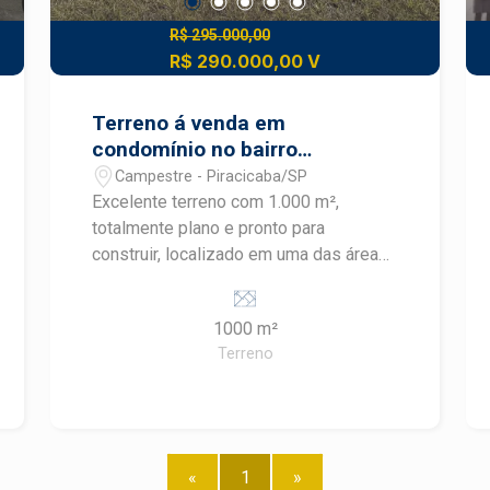
R$ 295.000,00
R$ 290.000,00 V
Terreno á venda em
condomínio no bairro
Campestre
Campestre - Piracicaba/SP
Excelente terreno com 1.000 m²,
totalmente plano e pronto para
construir, localizado em uma das áreas
mais valorizadas do bairro Campestre.
O lote oferece amplo espaço para a
1000 m²
construção de uma residência de alto
Terreno
padrão, com ótima topografia e
excelente aproveitamento do terreno. O
condomínio conta com infraestrutura
completa, segurança e áreas de lazer,
proporcionando conforto, tranquilidade
«
1
»