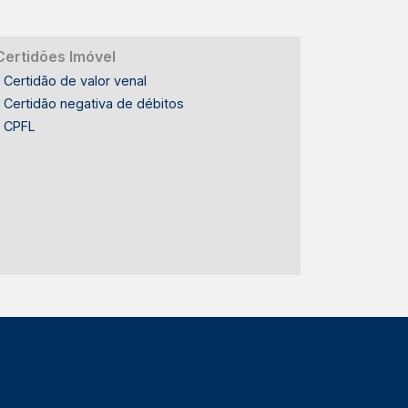
- Condomínio com segurança e
infraestrutura completa - Quadras
poliesportivas e áreas de lazer para
Certidões Imóvel
toda a família LOCALIZAÇÃO E ACESSO
Certidão de valor venal
- Localizada no bairro Campestre, em
Certidão negativa de débitos
Piracicaba - Condomínio Park
CPFL
Campestre II em região valorizada -
Fácil acesso às principais vias da
cidade - Bairro Campestre com
crescimento constante e excelente
infraestrutura - Próxima a serviços,
comércios e conveniências -
Mobilidade facilitada para diferentes
regiões de Piracicaba IDEAL PARA -
Famílias que valorizam conforto e
segurança - Quem busca uma
residência de alto padrão - Pessoas
que apreciam arquitetura
contemporânea - Famílias que desejam