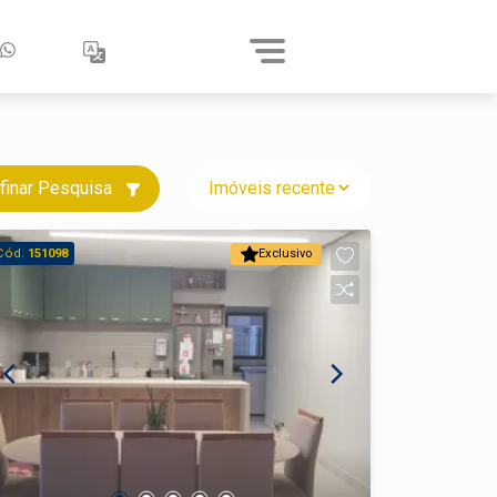
finar Pesquisa
Cód.
151098
Exclusivo