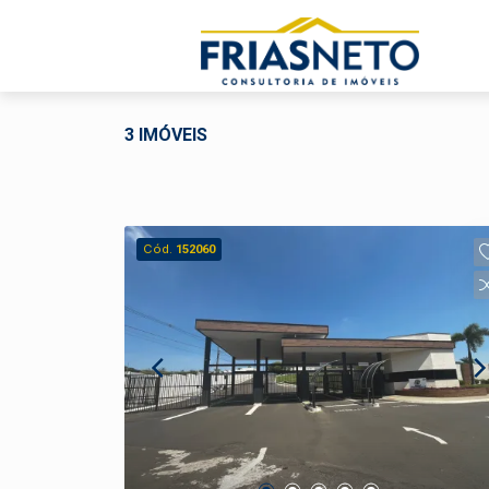
3 IMÓVEIS
Cód.
152060